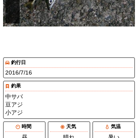
釣行日
2016/7/16
釣果
中サバ
豆アジ
小アジ
時間
天気
気温
昼
晴れ
暑い