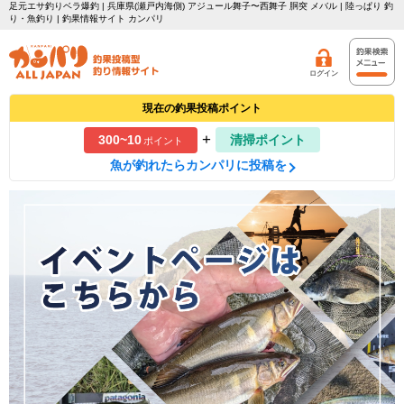
足元エサ釣りベラ爆釣 | 兵庫県(瀬戸内海側) アジュール舞子〜西舞子 胴突 メバル | 陸っぱり 釣
り・魚釣り | 釣果情報サイト カンパリ
ログイン
現在の釣果投稿ポイント
+
300~10
清掃ポイント
ポイント
魚が釣れたらカンパリに投稿を