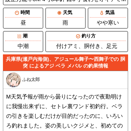
時間
天気
気温
昼
雨
やや寒い
潮
釣り方
中潮
付けアミ、胴付き、足元
兵庫県(瀬戸内海側)、アジュール舞子〜西舞子での 胴
突 によるアジ ベラ メバル の釣果情報
ふね太郎
M天気予報が雨から曇りになったので夜勤明け
に我慢出来ずに、セトレ裏ワンド初釣行。ベラ
の引きを楽しむだけが目的だったのに、いろい
ろ釣れました。姿の美しいクジメと、初めての