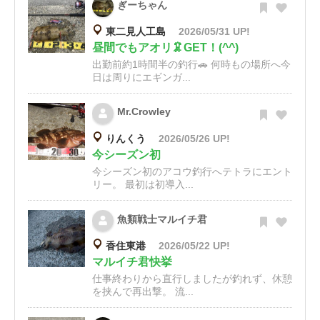
ぎーちゃん
東二見人工島
2026/05/31 UP!
昼間でもアオリ🦑GET！(^^)
出勤前約1時間半の釣行🚗 何時もの場所へ今
日は周りにエギンガ...
Mr.Crowley
りんくう
2026/05/26 UP!
今シーズン初
今シーズン初のアコウ釣行へテトラにエント
リー。 最初は初導入...
魚類戦士マルイチ君
香住東港
2026/05/22 UP!
マルイチ君快挙
仕事終わりから直行しましたが釣れず、休憩
を挟んで再出撃。 流...