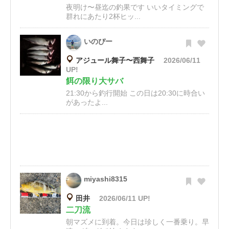
夜明け〜昼迄の釣果です いいタイミングで
群れにあたり2杯ヒッ...
いのぴー
アジュール舞子〜西舞子
2026/06/11
UP!
餌の限り大サバ
21:30から釣行開始 この日は20:30に時合い
があったよ...
miyashi8315
田井
2026/06/11 UP!
二刀流
朝マズメに到着。今日は珍しく一番乗り。早