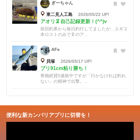
ぎーちゃん
東二見人工島
2026/05/22 UP!
アオリ🦑自己記録更新！(^^)v
前回釣果から毎日釣行してましたが…エギ２
本ロストのみで🦑のア...
AFe
貝塚
2026/05/17 UP!
ブリ91cm粘り勝ち！
青物絶賛5連敗中ですが「行かなければ釣れ
ない」の精神で出撃。...
便利な新カンパリアプリに切替を！