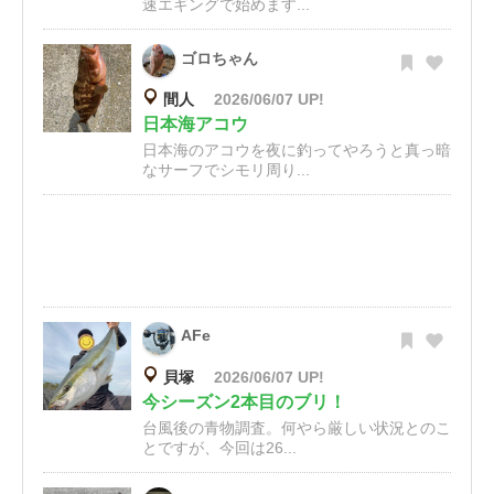
速エギングで始めます...
ゴロちゃん
間人
2026/06/07 UP!
日本海アコウ
日本海のアコウを夜に釣ってやろうと真っ暗
なサーフでシモリ周り...
AFe
貝塚
2026/06/07 UP!
今シーズン2本目のブリ！
台風後の青物調査。何やら厳しい状況とのこ
とですが、今回は26...