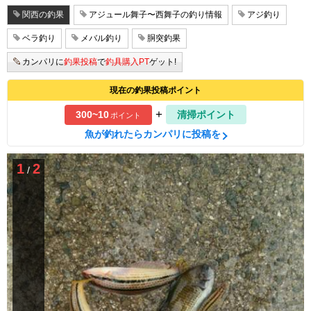
関西の釣果
アジュール舞子〜西舞子の釣り情報
アジ釣り
ベラ釣り
メバル釣り
胴突釣果
カンパリに
釣果投稿
で
釣具購入PT
ゲット!
現在の釣果投稿ポイント
+
300~10
清掃ポイント
ポイント
魚が釣れたらカンパリに投稿を
1
2
/