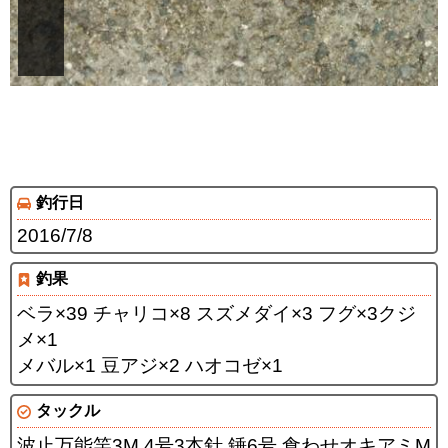
釣行日
2016/7/8
釣果
ベラ×39 チャリコ×8 スズメダイ×3 フグ×3クジ
メ×1
メバル×1 豆アジ×2 ハオコゼ×1
タックル
波止万能竿3M 4号3本針 錘6号 食わせオキアミM