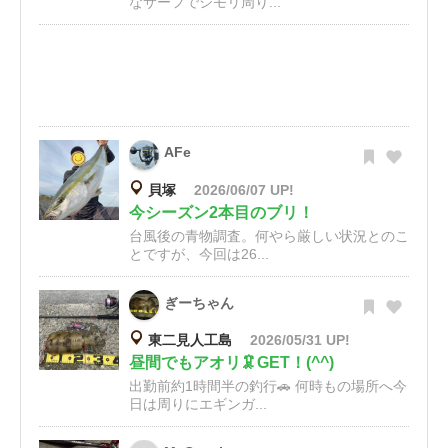
なサーフでシモリ周り...
AFe
貝塚
2026/06/07 UP!
今シーズン2本目のブリ！
台風後の青物調査。何やら厳しい状況とのこ
とですが、今回は26...
ぎーちゃん
東二見人工島
2026/05/31 UP!
昼間でもアオリ🦑GET！(^^)
出勤前約1時間半の釣行🚗 何時もの場所へ今
日は周りにエギンガ...