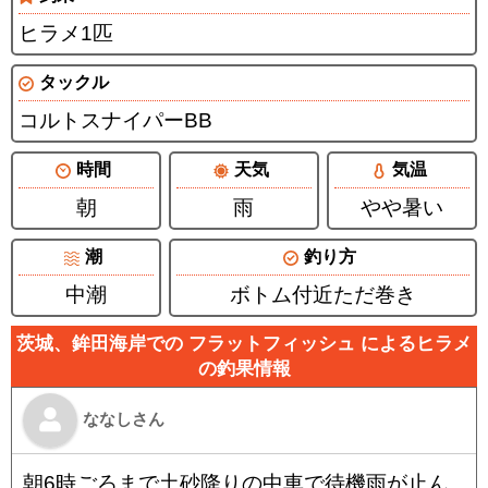
ヒラメ1匹
タックル
コルトスナイパーBB
時間
天気
気温
朝
雨
やや暑い
潮
釣り方
中潮
ボトム付近ただ巻き
茨城、鉾田海岸での フラットフィッシュ によるヒラメ
の釣果情報
ななしさん
朝6時ごろまで土砂降りの中車で待機雨が止ん