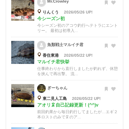
Mr.Crowley
りんくう
2026/05/26 UP!
今シーズン初
今シーズン初のアコウ釣行へテトラにエント
リー。 最初は初導入...
魚類戦士マルイチ君
香住東港
2026/05/22 UP!
マルイチ君快挙
仕事終わりから直行しましたが釣れず、休憩
を挟んで再出撃。 流...
ぎーちゃん
東二見人工島
2026/05/22 UP!
アオリ🦑自己記録更新！(^^)v
前回釣果から毎日釣行してましたが…エギ２
本ロストのみで🦑のア...