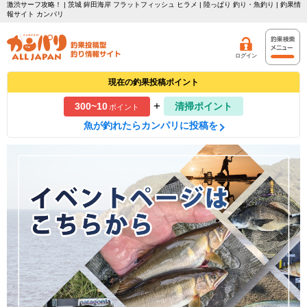
激渋サーフ攻略！ | 茨城 鉾田海岸 フラットフィッシュ ヒラメ | 陸っぱり 釣り・魚釣り | 釣果情
報サイト カンパリ
ログイン
現在の釣果投稿ポイント
+
300~10
清掃ポイント
ポイント
魚が釣れたらカンパリに投稿を