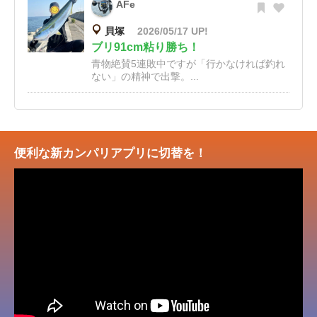
AFe
貝塚
2026/05/17 UP!
ブリ91cm粘り勝ち！
青物絶賛5連敗中ですが「行かなければ釣れ
ない」の精神で出撃。...
便利な新カンパリアプリに切替を！