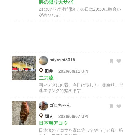
餌の限り大サバ
21:30から釣行開始 この日は20:30に時合い
があったよ...
miyashi8315
田井
2026/06/11 UP!
二刀流
朝マズメに到着。今日は珍しく一番乗り。早
速エギングで始めます...
ゴロちゃん
間人
2026/06/07 UP!
日本海アコウ
日本海のアコウを夜に釣ってやろうと真っ暗