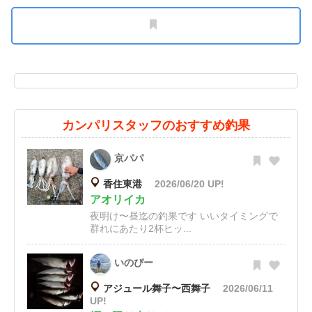
カンパリスタッフのおすすめ釣果
京パパ
香住東港
2026/06/20 UP!
アオリイカ
夜明け〜昼迄の釣果です いいタイミングで
群れにあたり2杯ヒッ...
いのぴー
アジュール舞子〜西舞子
2026/06/11
UP!