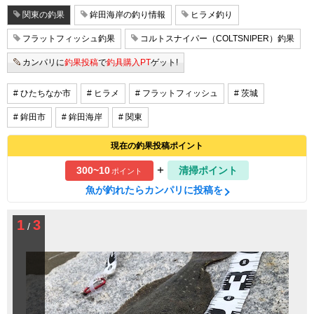
関東の釣果
鉾田海岸の釣り情報
ヒラメ釣り
フラットフィッシュ釣果
コルトスナイパー（COLTSNIPER）釣果
カンパリに
釣果投稿
で
釣具購入PT
ゲット!
# ひたちなか市
# ヒラメ
# フラットフィッシュ
# 茨城
# 鉾田市
# 鉾田海岸
# 関東
現在の釣果投稿ポイント
+
300~10
清掃ポイント
ポイント
魚が釣れたらカンパリに投稿を
1
3
/