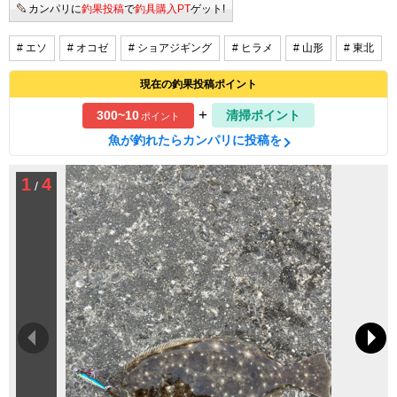
カンパリに
釣果投稿
で
釣具購入PT
ゲット!
# エソ
# オコゼ
# ショアジギング
# ヒラメ
# 山形
# 東北
現在の釣果投稿ポイント
+
300~10
清掃ポイント
ポイント
魚が釣れたらカンパリに投稿を
1
4
/