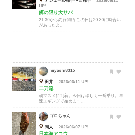
アジュール舞子〜西舞子
2026/06/11
UP!
餌の限り大サバ
21:30から釣行開始 この日は20:30に時合い
があったよ...
miyashi8315
田井
2026/06/11 UP!
二刀流
朝マズメに到着。今日は珍しく一番乗り。早
速エギングで始めます...
ゴロちゃん
間人
2026/06/07 UP!
日本海アコウ