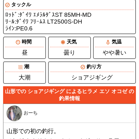
タックル
ﾛｯﾄﾞ:ﾀﾞｲﾜ ｴﾒﾗﾙﾀﾞｽST 85MH-MD
ﾘｰﾙ:ﾀﾞｲﾜ ﾌﾘｰﾑｽ LT2500S-DH
ﾗｲﾝ:PE0.6
時間
天気
気温
昼
曇り
やや暑い
潮
釣り方
大潮
ショアジギング
山形での ショアジギング によるヒラメ エソ オコゼ の
釣果情報
おーち
山形での初の釣行。