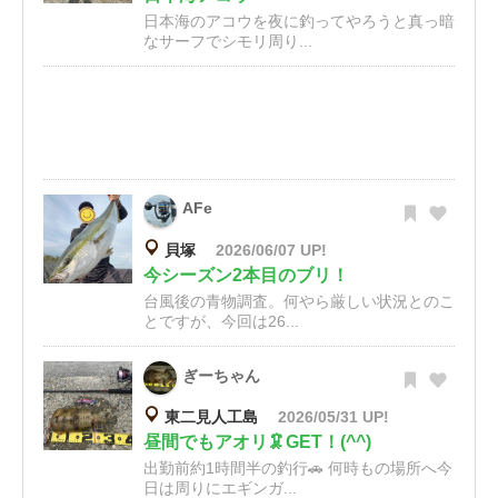
日本海のアコウを夜に釣ってやろうと真っ暗
なサーフでシモリ周り...
AFe
貝塚
2026/06/07 UP!
今シーズン2本目のブリ！
台風後の青物調査。何やら厳しい状況とのこ
とですが、今回は26...
ぎーちゃん
東二見人工島
2026/05/31 UP!
昼間でもアオリ🦑GET！(^^)
出勤前約1時間半の釣行🚗 何時もの場所へ今
日は周りにエギンガ...