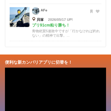
AFe
貝塚
2026/05/17 UP!
ブリ91cm粘り勝ち！
青物絶賛5連敗中ですが「行かなければ釣れ
ない」の精神で出撃。...
便利な新カンパリアプリに切替を！