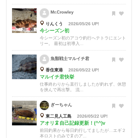
Mr.Crowley
りんくう
2026/05/26 UP!
今シーズン初
今シーズン初のアコウ釣行へテトラにエント
リー。 最初は初導入...
魚類戦士マルイチ君
香住東港
2026/05/22 UP!
マルイチ君快挙
仕事終わりから直行しましたが釣れず、休憩
を挟んで再出撃。 流...
ぎーちゃん
東二見人工島
2026/05/22 UP!
アオリ🦑自己記録更新！(^^)v
前回釣果から毎日釣行してましたが…エギ２
本ロストのみで🦑のア...