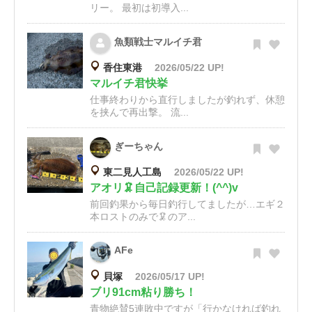
リー。 最初は初導入...
魚類戦士マルイチ君
香住東港
2026/05/22 UP!
マルイチ君快挙
仕事終わりから直行しましたが釣れず、休憩
を挟んで再出撃。 流...
ぎーちゃん
東二見人工島
2026/05/22 UP!
アオリ🦑自己記録更新！(^^)v
前回釣果から毎日釣行してましたが…エギ２
本ロストのみで🦑のア...
AFe
貝塚
2026/05/17 UP!
ブリ91cm粘り勝ち！
青物絶賛5連敗中ですが「行かなければ釣れ