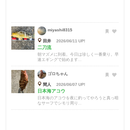
miyashi8315
田井
2026/06/11 UP!
二刀流
朝マズメに到着。今日は珍しく一番乗り。早
速エギングで始めます...
ゴロちゃん
間人
2026/06/07 UP!
日本海アコウ
日本海のアコウを夜に釣ってやろうと真っ暗
なサーフでシモリ周り...