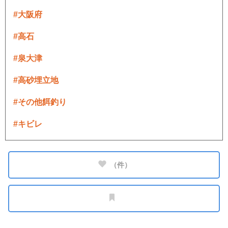
#大阪府
#高石
#泉大津
#高砂埋立地
#その他餌釣り
#キビレ
（
件）