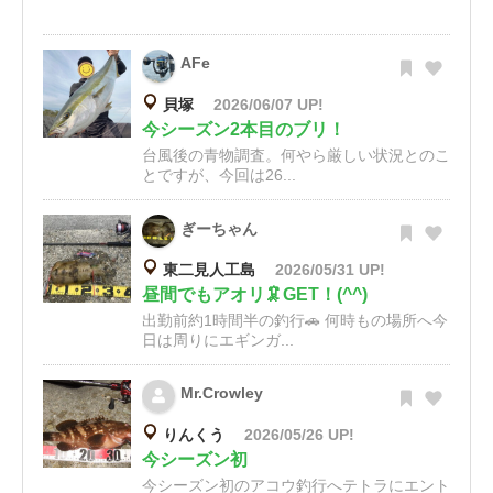
AFe
貝塚
2026/06/07 UP!
今シーズン2本目のブリ！
台風後の青物調査。何やら厳しい状況とのこ
とですが、今回は26...
ぎーちゃん
東二見人工島
2026/05/31 UP!
昼間でもアオリ🦑GET！(^^)
出勤前約1時間半の釣行🚗 何時もの場所へ今
日は周りにエギンガ...
Mr.Crowley
りんくう
2026/05/26 UP!
今シーズン初
今シーズン初のアコウ釣行へテトラにエント