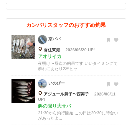
カンパリスタッフのおすすめ釣果
京パパ
香住東港
2026/06/20 UP!
アオリイカ
夜明け〜昼迄の釣果です いいタイミングで
群れにあたり2杯ヒッ...
いのぴー
アジュール舞子〜西舞子
2026/06/11
UP!
餌の限り大サバ
21:30から釣行開始 この日は20:30に時合い
があったよ...