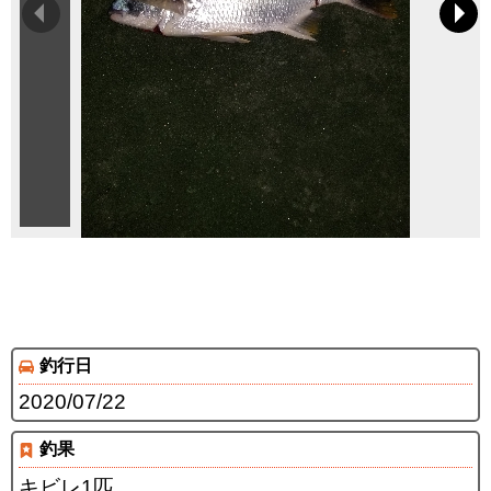
釣行日
2020/07/22
釣果
キビレ1匹