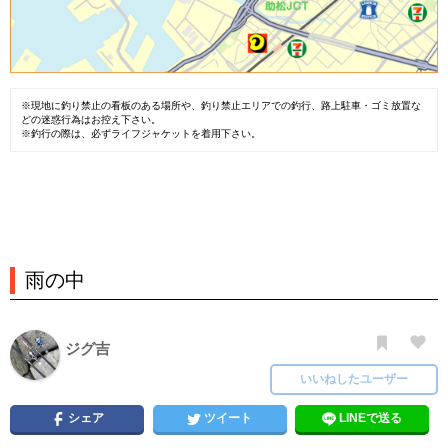
※現地に釣り禁止の看板のある場所や、釣り禁止エリアでの釣行、路上駐車・ゴミ放置な
どの迷惑行為はお控え下さい。
※釣行の際は、必ずライフジャケットを着用下さい。
雨の中
ジグ吉
いいねしたユーザー
シェア
ツイート
LINEで送る