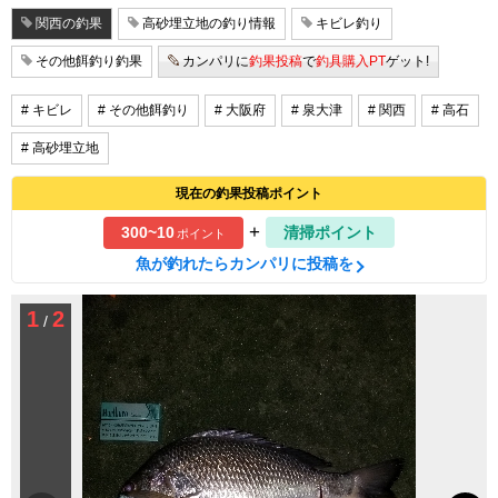
関西の釣果
高砂埋立地の釣り情報
キビレ釣り
その他餌釣り釣果
カンパリに
釣果投稿
で
釣具購入PT
ゲット!
# キビレ
# その他餌釣り
# 大阪府
# 泉大津
# 関西
# 高石
# 高砂埋立地
現在の釣果投稿ポイント
+
300~10
清掃ポイント
ポイント
魚が釣れたらカンパリに投稿を
1
2
/