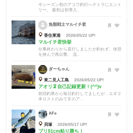
今シーズン初のアコウ釣行へテトラにエント
リー。 最初は初導入...
魚類戦士マルイチ君
香住東港
2026/05/22 UP!
マルイチ君快挙
仕事終わりから直行しましたが釣れず、休憩
を挟んで再出撃。 流...
ぎーちゃん
東二見人工島
2026/05/22 UP!
アオリ🦑自己記録更新！(^^)v
前回釣果から毎日釣行してましたが…エギ２
本ロストのみで🦑のア...
AFe
貝塚
2026/05/17 UP!
ブリ91cm粘り勝ち！