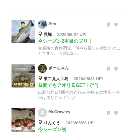
AFe
貝塚
2026/06/07 UP!
今シーズン2本目のブリ！
台風後の青物調査。何やら厳しい状況とのこ
とですが、今回は26...
ぎーちゃん
東二見人工島
2026/05/31 UP!
昼間でもアオリ🦑GET！(^^)
出勤前約1時間半の釣行🚗 何時もの場所へ今
日は周りにエギンガ...
Mr.Crowley
りんくう
2026/05/26 UP!
今シーズン初