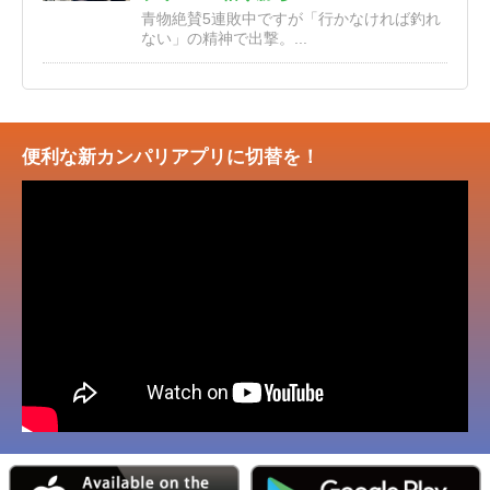
青物絶賛5連敗中ですが「行かなければ釣れ
ない」の精神で出撃。...
便利な新カンパリアプリに切替を！