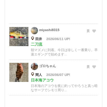
miyashi8315
田井
2026/06/11 UP!
二刀流
朝マズメに到着。今日は珍しく一番乗り。早
速エギングで始めます...
ゴロちゃん
間人
2026/06/07 UP!
日本海アコウ
日本海のアコウを夜に釣ってやろうと真っ暗
なサーフでシモリ周り...