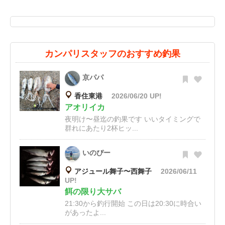
カンパリスタッフのおすすめ釣果
京パパ
香住東港
2026/06/20 UP!
アオリイカ
夜明け〜昼迄の釣果です いいタイミングで
群れにあたり2杯ヒッ...
いのぴー
アジュール舞子〜西舞子
2026/06/11
UP!
餌の限り大サバ
21:30から釣行開始 この日は20:30に時合い
があったよ...