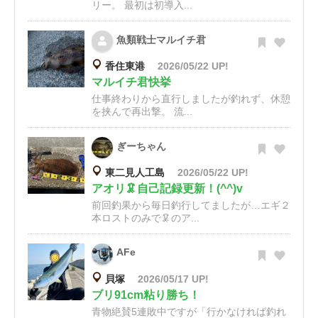
リー。 最初は初導入...
魚類戦士マルイチ君
香住東港
2026/05/22 UP!
マルイチ君快挙
仕事終わりから直行しましたが釣れず、休憩
を挟んで再出撃。 流...
ぎーちゃん
東二見人工島
2026/05/22 UP!
アオリ🦑自己記録更新！(^^)v
前回釣果から毎日釣行してましたが…エギ２
本ロストのみで🦑のア...
AFe
貝塚
2026/05/17 UP!
ブリ91cm粘り勝ち！
青物絶賛5連敗中ですが「行かなければ釣れ