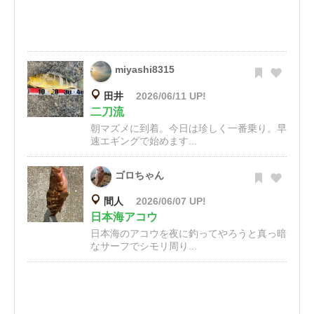
miyashi8315
田井
2026/06/11 UP!
二刀流
朝マズメに到着。今日は珍しく一番乗り。早
速エギングで始めます...
ゴロちゃん
間人
2026/06/07 UP!
日本海アコウ
日本海のアコウを夜に釣ってやろうと真っ暗
なサーフでシモリ周り...