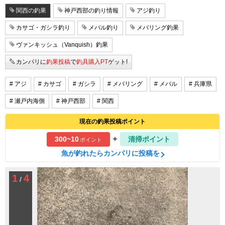
関西の釣果
神戸西部の釣り情報
アジ釣り
カサゴ・ガシラ釣り
メバル釣り
メバリング釣果
ヴァンキッシュ（Vanquish）釣果
カンパリに
釣果投稿
で
釣具購入PT
ゲット!
# アジ
# カサゴ
# ガシラ
# メバリング
# メバル
# 兵庫県
# 瀬戸内海側
# 神戸西部
# 関西
現在の釣果投稿ポイント
+
300~10
清掃ポイント
ポイント
魚が釣れたらカンパリに投稿を
1
4
/