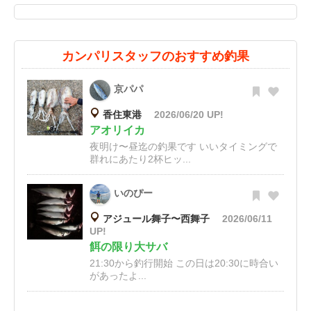
カンパリスタッフのおすすめ釣果
京パパ
香住東港
2026/06/20 UP!
アオリイカ
夜明け〜昼迄の釣果です いいタイミングで
群れにあたり2杯ヒッ...
いのぴー
アジュール舞子〜西舞子
2026/06/11
UP!
餌の限り大サバ
21:30から釣行開始 この日は20:30に時合い
があったよ...