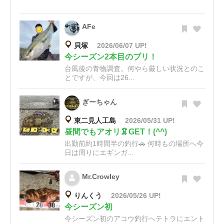
AFe
貝塚
2026/06/07 UP!
今シーズン2本目のブリ！
台風後の青物調査。何やら厳しい状況とのこ
とですが、今回は26...
ぎーちゃん
東二見人工島
2026/05/31 UP!
昼間でもアオリ🦑GET！(^^)
出勤前約1時間半の釣行🚗 何時もの場所へ今
日は周りにエギンガ...
Mr.Crowley
りんくう
2026/05/26 UP!
今シーズン初
今シーズン初のアコウ釣行へテトラにエント