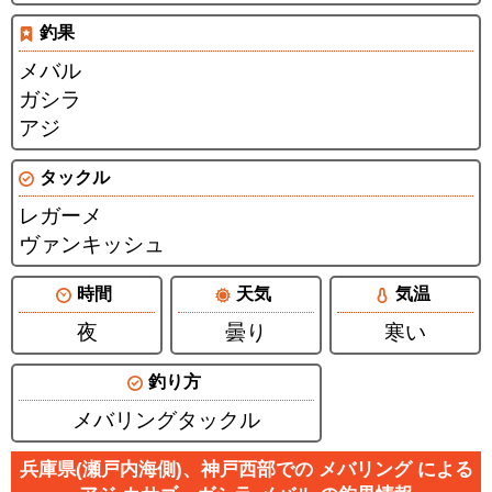
釣果
メバル
ガシラ
アジ
タックル
レガーメ
ヴァンキッシュ
時間
天気
気温
夜
曇り
寒い
釣り方
メバリングタックル
兵庫県(瀬戸内海側)、神戸西部での メバリング による