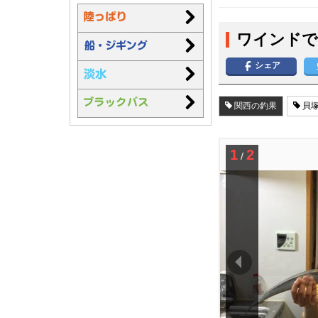
ワインドで
シェア
関西の釣果
貝塚
1
2
/