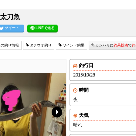
太刀魚
ツイート
LINEで送る
の釣り情報
タチウオ釣り
ワインド釣果
カンパリに
釣果投稿
で
釣
釣行日
2015/10/28
時間
夜
天気
晴れ