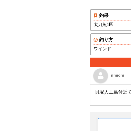
釣果
太刀魚1匹
釣り方
ワインド
nmichi
貝塚人工島付近