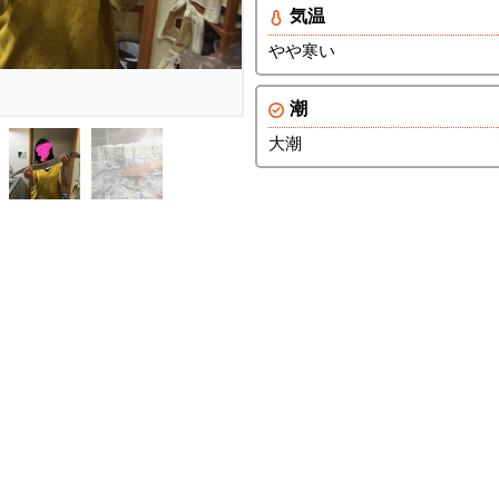
気温
やや寒い
潮
大潮