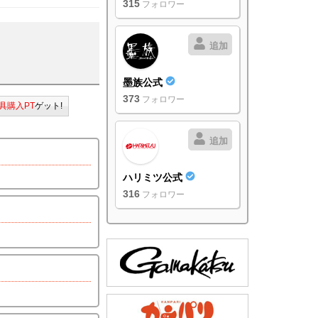
315
フォロワー
追加
墨族公式
373
フォロワー
具購入PT
ゲット!
追加
ハリミツ公式
316
フォロワー