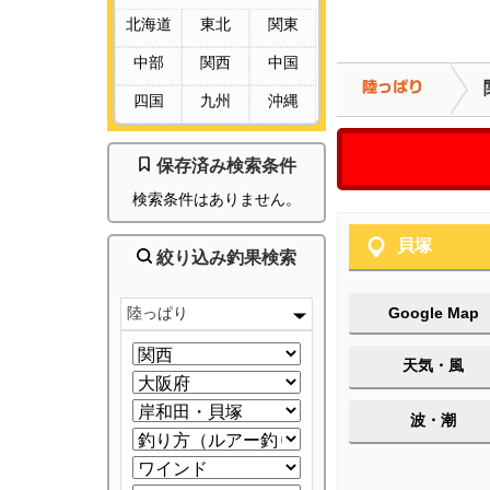
北海道
東北
関東
中部
関西
中国
四国
九州
沖縄
保存済み検索条件
検索条件はありません。
貝塚
絞り込み釣果検索
陸っぱり
Google Map
天気・風
波・潮