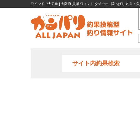
ワインドで太刀魚 | 大阪府 貝塚 ワインド タチウオ | 陸っぱり 釣り・
サイト内釣果検索