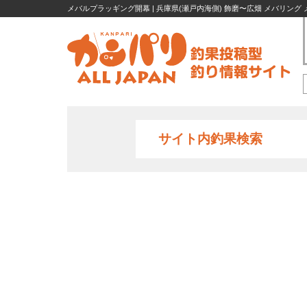
メバルプラッギング開幕 | 兵庫県(瀬戸内海側) 飾磨〜広畑 メバリング メ
サイト内釣果検索