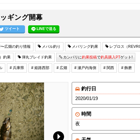
ッギング開幕
ツイート
LINEで送る
〜広畑の釣り情報
メバル釣り
メバリング釣果
レブロス（REVR
A）釣果
弾丸ブレイド釣果
カンパリに
釣果投稿
で
釣具購入PT
ゲット!
ル
# 兵庫県
# 姫路西部
# 広畑
# 瀬戸内海側
# 関西
# 飾磨
釣行日
2020/01/19
時間
夜
天気