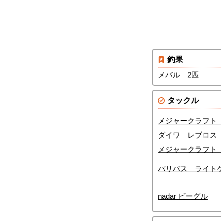
釣果
メバル 2匹
タックル
メジャークラフト ソ
ダイワ レブロス
メジャークラフト 
バリバス ライト
nadar ビーグル