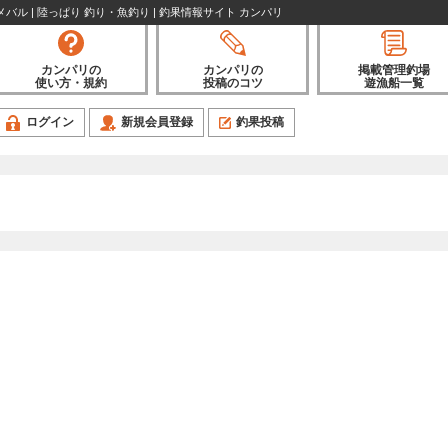
バル | 陸っぱり 釣り・魚釣り | 釣果情報サイト カンパリ
カンパリの
カンパリの
掲載管理釣場
使い方・規約
投稿のコツ
遊漁船一覧
ログイン
新規会員登録
釣果投稿