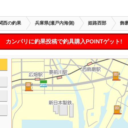
関西の釣果
兵庫県(瀬戸内海側)
姫路西部
飾
カンパリに釣果投稿で釣具購入POINTゲット!