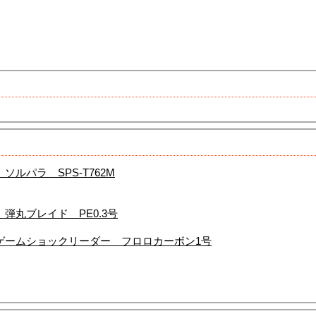
ルパラ SPS-T762M
弾丸ブレイド PE0.3号
ゲームショックリーダー フロロカーボン1号