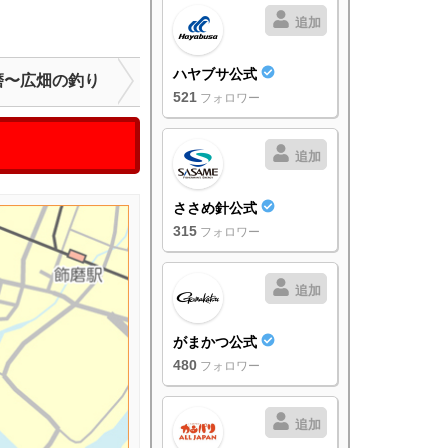
追加
ハヤブサ公式
磨〜広畑の釣り
521
フォロワー
追加
ささめ針公式
315
フォロワー
追加
がまかつ公式
480
フォロワー
追加