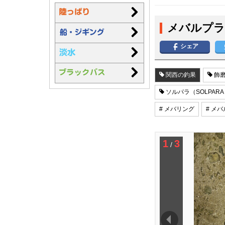
メバルプラ
シェア
関西の釣果
飾磨
ソルパラ（SOLPAR
# メバリング
# メバ
1
3
/