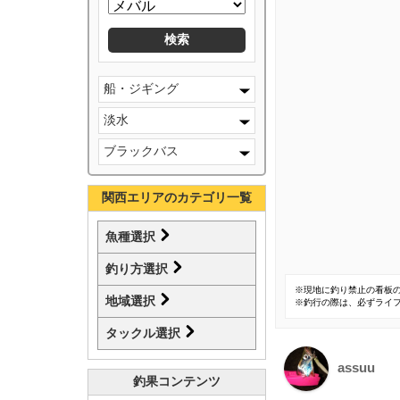
船・ジギング
淡水
ブラックバス
関西エリアのカテゴリ一覧
魚種選択
釣り方選択
※現地に釣り禁止の看板
地域選択
※釣行の際は、必ずライ
タックル選択
assuu
釣果コンテンツ