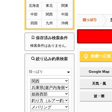
北海道
東北
関東
中部
関西
中国
四国
九州
沖縄
保存済み検索条件
検索条件はありません。
飾磨〜広畑
絞り込み釣果検索
陸っぱり
Google Map
天気・風
波・潮