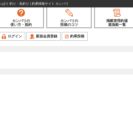
陸っぱり 釣り・魚釣り | 釣果情報サイト カンパリ
カンパリの
カンパリの
掲載管理釣場
使い方・規約
投稿のコツ
遊漁船一覧
ログイン
新規会員登録
釣果投稿