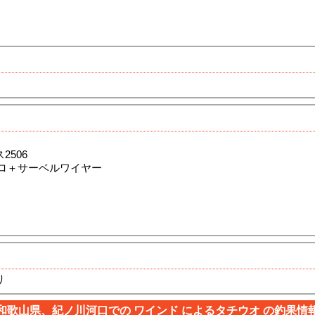
2506
フロロ＋サーベルワイヤー
り
和歌山県、紀ノ川河口での ワインド によるタチウオ の釣果情