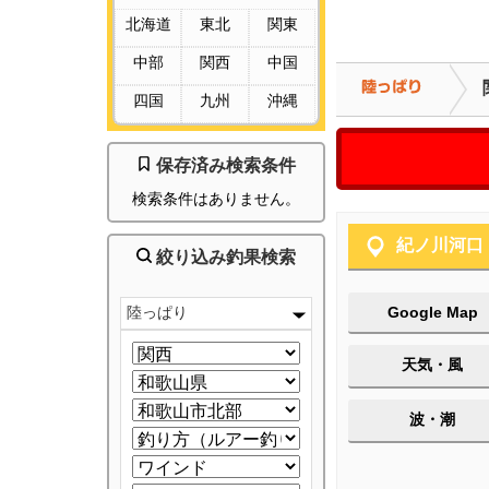
北海道
東北
関東
中部
関西
中国
四国
九州
沖縄
保存済み検索条件
検索条件はありません。
紀ノ川河口
絞り込み釣果検索
陸っぱり
Google Map
天気・風
波・潮