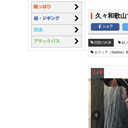
久々和歌山
シェア
関西の釣果
紀ノ
セフィア（Sephia）
1
4
/