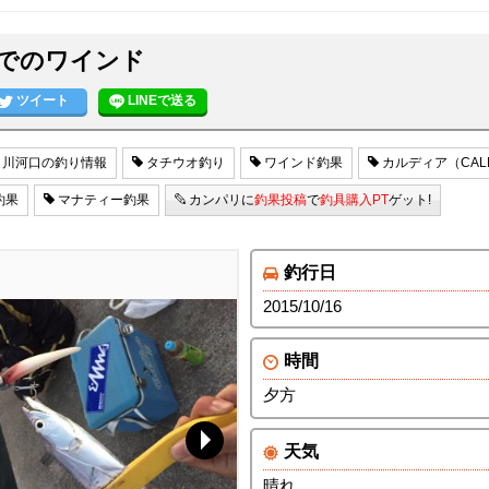
でのワインド
ツイート
LINEで送る
川河口の釣り情報
タチウオ釣り
ワインド釣果
カルディア（CAL
釣果
マナティー釣果
カンパリに
釣果投稿
で
釣具購入PT
ゲット!
釣行日
2015/10/16
時間
夕方
天気
晴れ