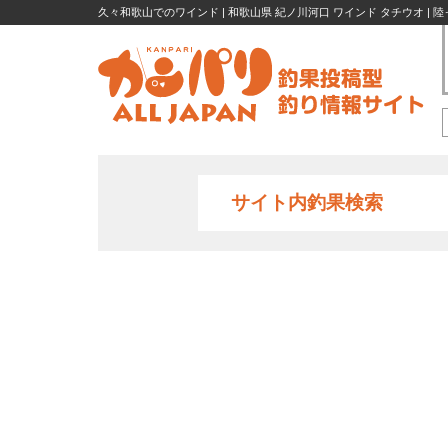
久々和歌山でのワインド | 和歌山県 紀ノ川河口 ワインド タチウオ | 
サイト内釣果検索