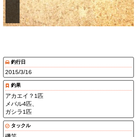
釣行日
2015/3/16
釣果
アカエイ？1匹
メバル4匹、
ガシラ1匹
タックル
磯竿