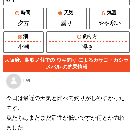
時間
天気
気温
夕方
曇り
やや寒い
潮
釣り方
小潮
浮き
大阪府、鳥取ノ荘での ウキ釣り によるカサゴ・ガシラ
メバル の釣果情報
L96
今日は最近の天気と比べて釣りがしやすかった
です。
魚たちはまだまだ活性が低いですが何とか釣れ
ました！