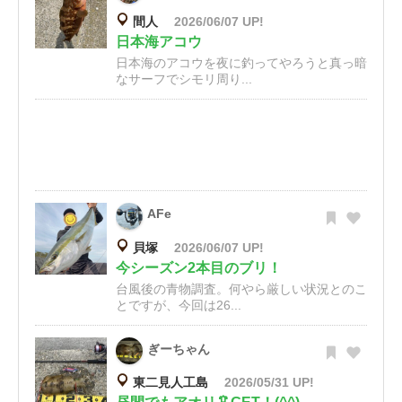
間人
2026/06/07 UP!
日本海アコウ
日本海のアコウを夜に釣ってやろうと真っ暗
なサーフでシモリ周り...
AFe
貝塚
2026/06/07 UP!
今シーズン2本目のブリ！
台風後の青物調査。何やら厳しい状況とのこ
とですが、今回は26...
ぎーちゃん
東二見人工島
2026/05/31 UP!