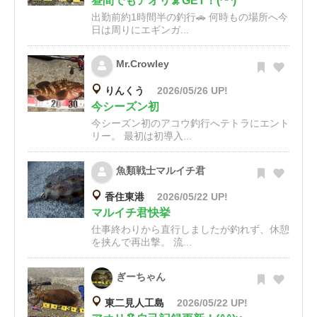
昼間でもアオリ🦑GET！(^^)
出勤前約1時間半の釣行🚗 何時もの場所へ今
日は周りにエギンガ...
Mr.Crowley
りんくう
2026/05/26 UP!
今シーズン初
今シーズン初のアコウ釣行へテトラにエント
リー。 最初は初導入...
魚類戦士マルイチ君
香住東港
2026/05/22 UP!
マルイチ君快挙
仕事終わりから直行しましたが釣れず、休憩
を挟んで再出撃。 流...
ぎーちゃん
東二見人工島
2026/05/22 UP!