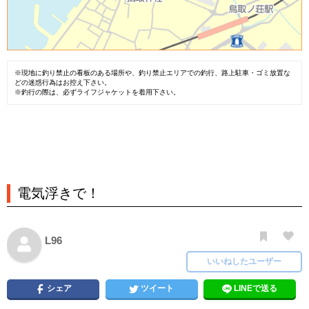
※現地に釣り禁止の看板のある場所や、釣り禁止エリアでの釣行、路上駐車・ゴミ放置な
どの迷惑行為はお控え下さい。
※釣行の際は、必ずライフジャケットを着用下さい。
電気浮きで！
L96
いいねしたユーザー
シェア
ツイート
LINEで送る