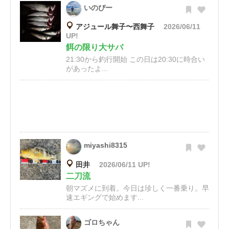
いのぴー
アジュール舞子〜西舞子
2026/06/11
UP!
餌の限り大サバ
21:30から釣行開始 この日は20:30に時合い
があったよ...
miyashi8315
田井
2026/06/11 UP!
二刀流
朝マズメに到着。今日は珍しく一番乗り。早
速エギングで始めます...
ゴロちゃん