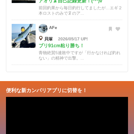
アオリ🦑自己記録更新！(^^)v
前回釣果から毎日釣行してましたが…エギ２
本ロストのみで🦑のア...
AFe
貝塚
2026/05/17 UP!
ブリ91cm粘り勝ち！
青物絶賛5連敗中ですが「行かなければ釣れ
ない」の精神で出撃。...
便利な新カンパリアプリに切替を！