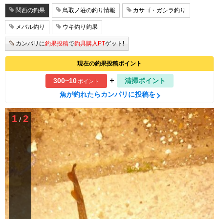
関西の釣果
鳥取ノ荘の釣り情報
カサゴ・ガシラ釣り
メバル釣り
ウキ釣り釣果
カンパリに
釣果投稿
で
釣具購入PT
ゲット!
現在の釣果投稿ポイント
+
300~10
清掃ポイント
ポイント
魚が釣れたらカンパリに投稿を
1
2
/