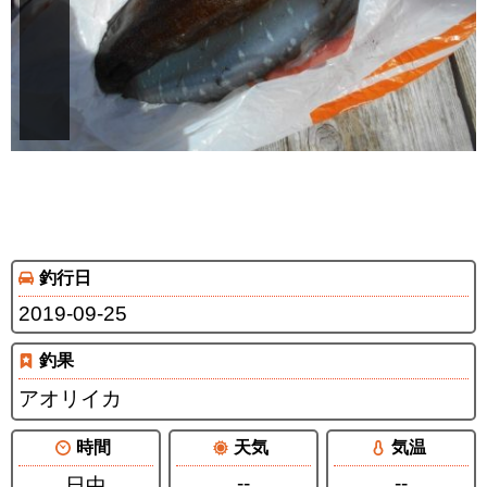
釣行日
2019-09-25
釣果
アオリイカ
時間
天気
気温
--
--
日中