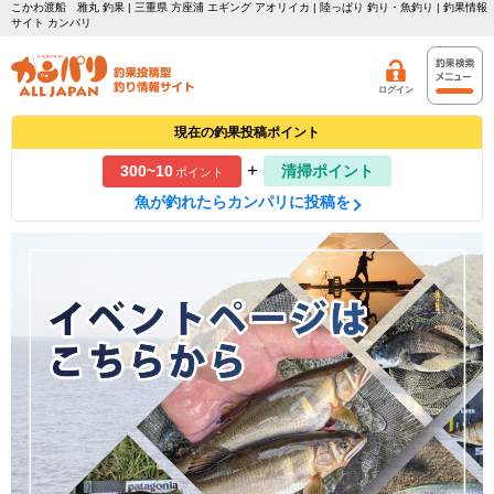
こかわ渡船 雅丸 釣果 | 三重県 方座浦 エギング アオリイカ | 陸っぱり 釣り・魚釣り | 釣果情報
サイト カンパリ
ログイン
現在の釣果投稿ポイント
+
300~10
清掃ポイント
ポイント
魚が釣れたらカンパリに投稿を