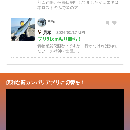
前回釣果から毎日釣行してましたが…エギ２
本ロストのみで🦑のア...
AFe
貝塚
2026/05/17 UP!
ブリ91cm粘り勝ち！
青物絶賛5連敗中ですが「行かなければ釣れ
ない」の精神で出撃。...
便利な新カンパリアプリに切替を！