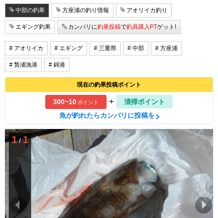
中部の釣果
方座浦の釣り情報
アオリイカ釣り
エギング釣果
カンパリに
釣果投稿
で
釣具購入PT
ゲット!
# アオリイカ
# エギング
# 三重県
# 中部
# 方座浦
# 贄浦漁港
# 錦港
現在の釣果投稿ポイント
+
300~10
清掃ポイント
ポイント
魚が釣れたらカンパリに投稿を
1
1
/