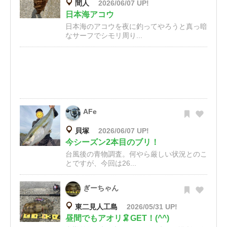
間人
2026/06/07 UP!
日本海アコウ
日本海のアコウを夜に釣ってやろうと真っ暗
なサーフでシモリ周り...
AFe
貝塚
2026/06/07 UP!
今シーズン2本目のブリ！
台風後の青物調査。何やら厳しい状況とのこ
とですが、今回は26...
ぎーちゃん
東二見人工島
2026/05/31 UP!
昼間でもアオリ🦑GET！(^^)