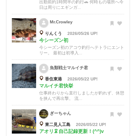
出勤前約1時間半の釣行🚗 何時もの場所へ今
日は周りにエギンガ...
Mr.Crowley
りんくう
2026/05/26 UP!
今シーズン初
今シーズン初のアコウ釣行へテトラにエント
リー。 最初は初導入...
魚類戦士マルイチ君
香住東港
2026/05/22 UP!
マルイチ君快挙
仕事終わりから直行しましたが釣れず、休憩
を挟んで再出撃。 流...
ぎーちゃん
東二見人工島
2026/05/22 UP!
アオリ🦑自己記録更新！(^^)v