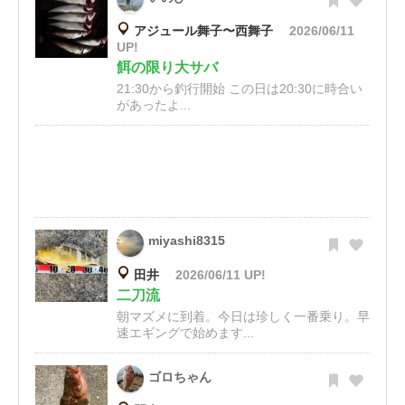
アジュール舞子〜西舞子
2026/06/11
UP!
餌の限り大サバ
21:30から釣行開始 この日は20:30に時合い
があったよ...
miyashi8315
田井
2026/06/11 UP!
二刀流
朝マズメに到着。今日は珍しく一番乗り。早
速エギングで始めます...
ゴロちゃん