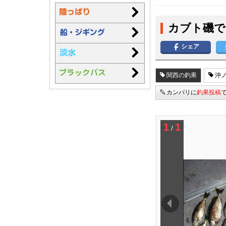
カブト磯で
シェア
関西の釣果
沖ノ
カンパリに
釣果投稿
1
1
/