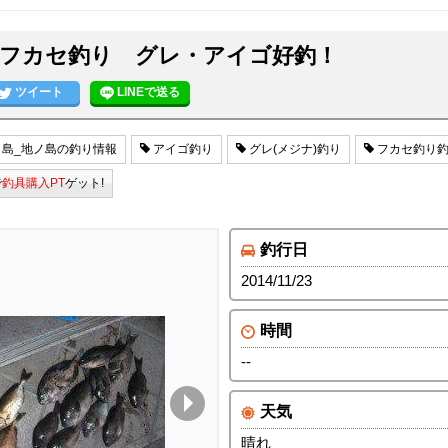
フカセ釣り グレ・アイゴ好釣！
ツイート
LINEで送る
島_地ノ島の釣り情報
アイゴ釣り
グレ(メジナ)釣り
フカセ釣り
で
釣具購入PT
ゲット!
釣行日
2014/11/23
時間
--
天気
晴れ