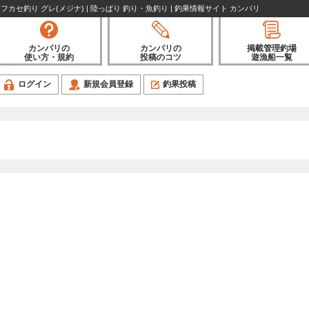
カセ釣り グレ(メジナ) | 陸っぱり 釣り・魚釣り | 釣果情報サイト カンパリ
カンパリの
カンパリの
掲載管理釣場
使い方・規約
投稿のコツ
遊漁船一覧
ログイン
新規会員登録
釣果投稿