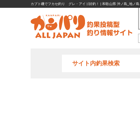
カブト磯でフカセ釣り グレ・アイゴ好釣！ | 和歌山県 沖ノ島_地ノ島 フ
サイト内釣果検索