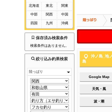
北海道
東北
関東
中部
関西
中国
四国
九州
沖縄
保存済み検索条件
検索条件はありません。
沖ノ島_地
絞り込み釣果検索
島
陸っぱり
Google Map
天気・風
波・潮