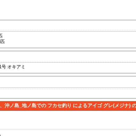
匹
5匹
1号 オキアミ
、沖ノ島_地ノ島での フカセ釣り によるアイゴ グレ(メジナ) 