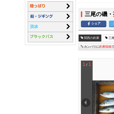
三尾の磯・
シェア
関西の釣果
三尾
カンパリに
釣果投稿
1
1
/