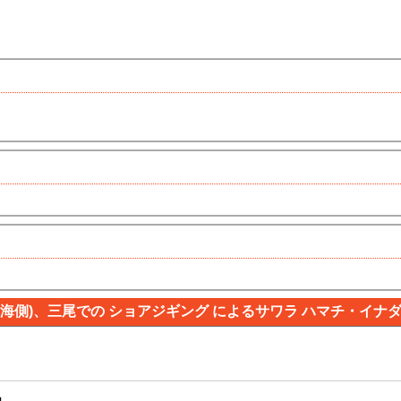
本海側)、三尾での ショアジギング によるサワラ ハマチ・イナダ