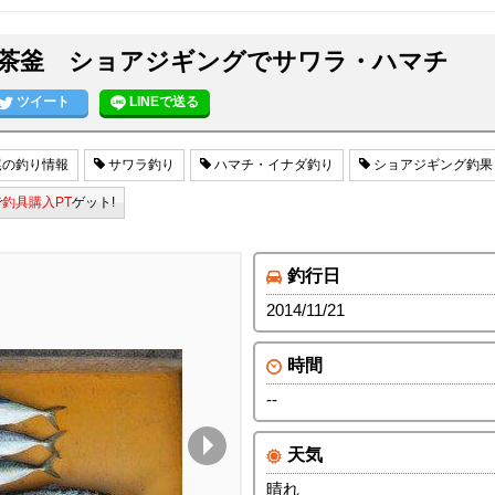
茶釜 ショアジギングでサワラ・ハマチ
ツイート
LINEで送る
の釣り情報
サワラ釣り
ハマチ・イナダ釣り
ショアジギング釣果
で
釣具購入PT
ゲット!
釣行日
2014/11/21
時間
--
天気
晴れ