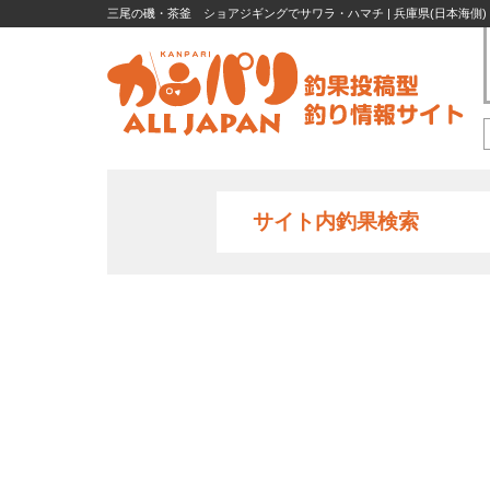
三尾の磯・茶釜 ショアジギングでサワラ・ハマチ | 兵庫県(日本海側) 
サイト内釣果検索