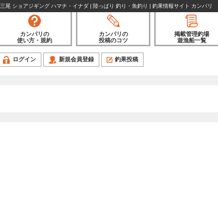
三尾 ショアジギング ハマチ・イナダ | 陸っぱり 釣り・魚釣り | 釣果情報サイト カンパリ
カンパリの
カンパリの
掲載管理釣場
使い方・規約
投稿のコツ
遊漁船一覧
ログイン
新規会員登録
釣果投稿