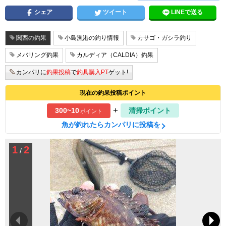
シェア
ツイート
LINEで送る
関西の釣果
小島漁港の釣り情報
カサゴ・ガシラ釣り
メバリング釣果
カルディア（CALDIA）釣果
カンパリに
釣果投稿
で
釣具購入PT
ゲット!
現在の釣果投稿ポイント
+
300~10
清掃ポイント
ポイント
魚が釣れたらカンパリに投稿を
1
2
/