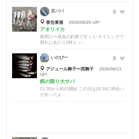
京パパ
香住東港
2026/06/20 UP!
アオリイカ
夜明け〜昼迄の釣果です いいタイミングで
群れにあたり2杯ヒッ...
いのぴー
アジュール舞子〜西舞子
2026/06/11
UP!
餌の限り大サバ
21:30から釣行開始 この日は20:30に時合い
があったよ...