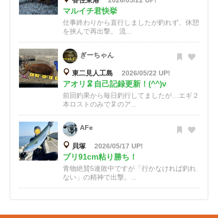
香住東港
2026/05/22 UP!
マルイチ君快挙
仕事終わりから直行しましたが釣れず、休憩
を挟んで再出撃。 流...
ぎーちゃん
東二見人工島
2026/05/22 UP!
アオリ🦑自己記録更新！(^^)v
前回釣果から毎日釣行してましたが…エギ２
本ロストのみで🦑のア...
AFe
貝塚
2026/05/17 UP!
ブリ91cm粘り勝ち！
青物絶賛5連敗中ですが「行かなければ釣れ
ない」の精神で出撃。...