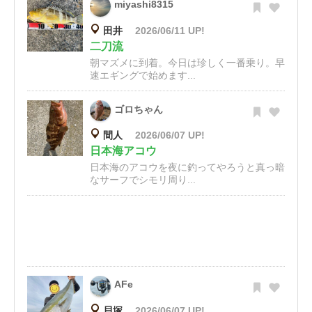
miyashi8315
田井
2026/06/11 UP!
二刀流
朝マズメに到着。今日は珍しく一番乗り。早
速エギングで始めます...
ゴロちゃん
間人
2026/06/07 UP!
日本海アコウ
日本海のアコウを夜に釣ってやろうと真っ暗
なサーフでシモリ周り...
AFe
貝塚
2026/06/07 UP!