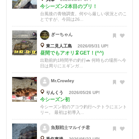
今シーズン2本目のブリ！
台風後の青物調査。何やら厳しい状況とのこ
とですが、今回は26...
ぎーちゃん
東二見人工島
2026/05/31 UP!
昼間でもアオリ🦑GET！(^^)
出勤前約1時間半の釣行🚗 何時もの場所へ今
日は周りにエギンガ...
Mr.Crowley
りんくう
2026/05/26 UP!
今シーズン初
今シーズン初のアコウ釣行へテトラにエント
リー。 最初は初導入...
魚類戦士マルイチ君