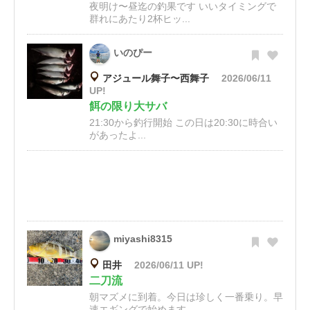
夜明け〜昼迄の釣果です いいタイミングで
群れにあたり2杯ヒッ...
いのぴー
アジュール舞子〜西舞子
2026/06/11
UP!
餌の限り大サバ
21:30から釣行開始 この日は20:30に時合い
があったよ...
miyashi8315
田井
2026/06/11 UP!
二刀流
朝マズメに到着。今日は珍しく一番乗り。早
速エギングで始めます...