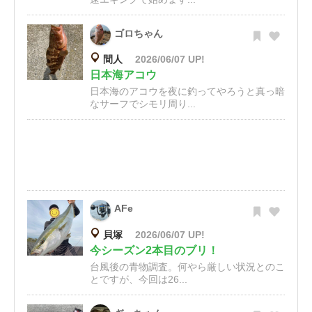
ゴロちゃん
間人
2026/06/07 UP!
日本海アコウ
日本海のアコウを夜に釣ってやろうと真っ暗
なサーフでシモリ周り...
AFe
貝塚
2026/06/07 UP!
今シーズン2本目のブリ！
台風後の青物調査。何やら厳しい状況とのこ
とですが、今回は26...