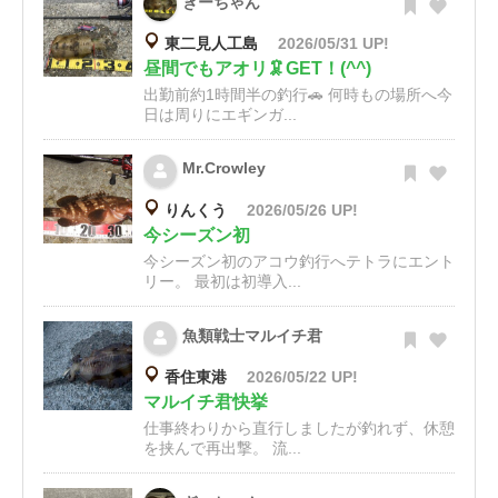
ぎーちゃん
東二見人工島
2026/05/31 UP!
昼間でもアオリ🦑GET！(^^)
出勤前約1時間半の釣行🚗 何時もの場所へ今
日は周りにエギンガ...
Mr.Crowley
りんくう
2026/05/26 UP!
今シーズン初
今シーズン初のアコウ釣行へテトラにエント
リー。 最初は初導入...
魚類戦士マルイチ君
香住東港
2026/05/22 UP!
マルイチ君快挙
仕事終わりから直行しましたが釣れず、休憩
を挟んで再出撃。 流...