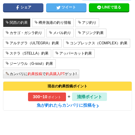
シェア
ツイート
LINEで送る
関西の釣果
樽井漁港の釣り情報
アジ釣り
カサゴ・ガシラ釣り
メバル釣り
アジング釣果
アルテグラ（ULTEGRA）釣果
コンプレックス（COMPLEX）釣果
ステラ（STELLA）釣果
アッパーカット釣果
ジーソウル（G-soul）釣果
カンパリに
釣果投稿
で
釣具購入PT
ゲット!
現在の釣果投稿ポイント
+
300~10
清掃ポイント
ポイント
魚が釣れたらカンパリに投稿を
1
1
/