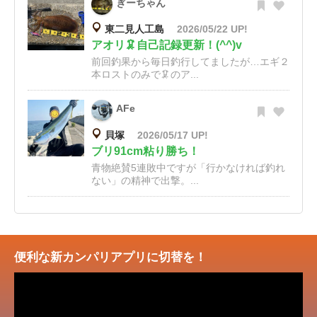
ぎーちゃん
東二見人工島
2026/05/22 UP!
アオリ🦑自己記録更新！(^^)v
前回釣果から毎日釣行してましたが…エギ２
本ロストのみで🦑のア...
AFe
貝塚
2026/05/17 UP!
ブリ91cm粘り勝ち！
青物絶賛5連敗中ですが「行かなければ釣れ
ない」の精神で出撃。...
便利な新カンパリアプリに切替を！