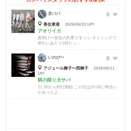
京パパ
香住東港
2026/06/20 UP!
アオリイカ
夜明け〜昼迄の釣果です いいタイミングで
群れにあたり2杯ヒッ...
いのぴー
アジュール舞子〜西舞子
2026/06/11
UP!
餌の限り大サバ
21:30から釣行開始 この日は20:30に時合い
があったよ...