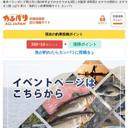
春木ベランダにて明け方に指3本半までのタチウオを3匹 | 大阪府 岸和田2 タチウオ餌釣り タチウ
オ | 陸っぱり 釣り・魚釣り | 釣果情報サイト カンパリ
ログイン
現在の釣果投稿ポイント
+
300~10
清掃ポイント
ポイント
魚が釣れたらカンパリに投稿を