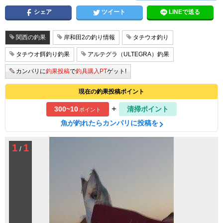
シェア
ツイート
LINEで送る
関西の釣果
岸和田2の釣り情報
タチウオ釣り
タチウオ餌釣り釣果
アルテグラ（ULTEGRA）釣果
カンパリに
釣果投稿
で
釣具購入PT
ゲット!
現在の釣果投稿ポイント
+
300~10
清掃ポイント
ポイント
魚が釣れたらカンパリに投稿を
1
1
/