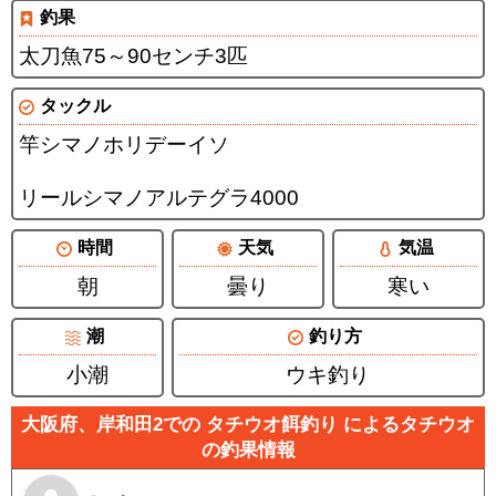
釣果
太刀魚75～90センチ3匹
タックル
竿シマノホリデーイソ
リールシマノアルテグラ4000
時間
天気
気温
朝
曇り
寒い
潮
釣り方
小潮
ウキ釣り
大阪府、岸和田2での タチウオ餌釣り によるタチウオ
の釣果情報