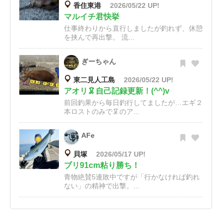
香住東港
2026/05/22 UP!
マルイチ君快挙
仕事終わりから直行しましたが釣れず、休憩
を挟んで再出撃。 流...
ぎーちゃん
東二見人工島
2026/05/22 UP!
アオリ🦑自己記録更新！(^^)v
前回釣果から毎日釣行してましたが…エギ２
本ロストのみで🦑のア...
AFe
貝塚
2026/05/17 UP!
ブリ91cm粘り勝ち！
青物絶賛5連敗中ですが「行かなければ釣れ
ない」の精神で出撃。...