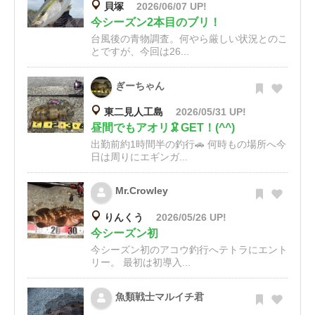
貝塚
2026/06/07 UP!
今シーズン2本目のブリ！
台風後の青物調査。何やら厳しい状況とのこ
とですが、今回は26...
ぎーちゃん
東二見人工島
2026/05/31 UP!
昼間でもアオリ🦑GET！(^^)
出勤前約1時間半の釣行🚗 何時もの場所へ今
日は周りにエギンガ...
Mr.Crowley
りんくう
2026/05/26 UP!
今シーズン初
今シーズン初のアコウ釣行へテトラにエント
リー。 最初は初導入...
魚類戦士マルイチ君