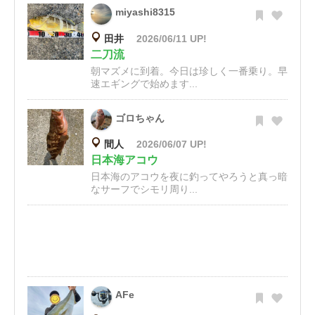
miyashi8315
田井
2026/06/11 UP!
二刀流
朝マズメに到着。今日は珍しく一番乗り。早
速エギングで始めます...
ゴロちゃん
間人
2026/06/07 UP!
日本海アコウ
日本海のアコウを夜に釣ってやろうと真っ暗
なサーフでシモリ周り...
AFe