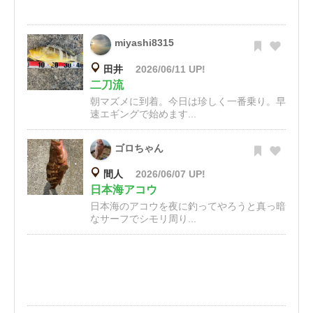
miyashi8315
田井
2026/06/11 UP!
二刀流
朝マズメに到着。今日は珍しく一番乗り。早
速エギングで始めます...
ゴロちゃん
間人
2026/06/07 UP!
日本海アコウ
日本海のアコウを夜に釣ってやろうと真っ暗
なサーフでシモリ周り...