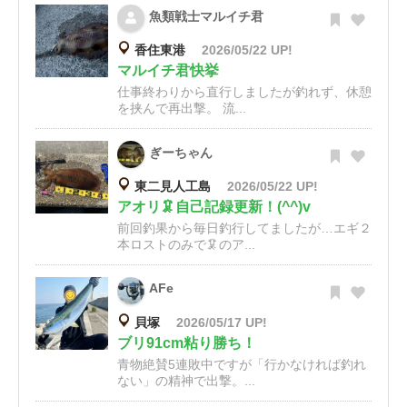
魚類戦士マルイチ君
香住東港
2026/05/22 UP!
マルイチ君快挙
仕事終わりから直行しましたが釣れず、休憩
を挟んで再出撃。 流...
ぎーちゃん
東二見人工島
2026/05/22 UP!
アオリ🦑自己記録更新！(^^)v
前回釣果から毎日釣行してましたが…エギ２
本ロストのみで🦑のア...
AFe
貝塚
2026/05/17 UP!
ブリ91cm粘り勝ち！
青物絶賛5連敗中ですが「行かなければ釣れ
ない」の精神で出撃。...