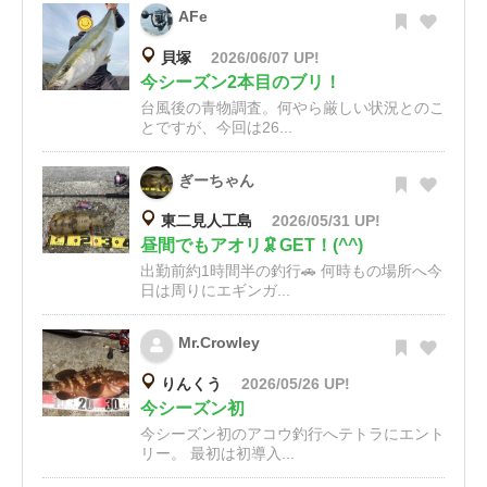
AFe
貝塚
2026/06/07 UP!
今シーズン2本目のブリ！
台風後の青物調査。何やら厳しい状況とのこ
とですが、今回は26...
ぎーちゃん
東二見人工島
2026/05/31 UP!
昼間でもアオリ🦑GET！(^^)
出勤前約1時間半の釣行🚗 何時もの場所へ今
日は周りにエギンガ...
Mr.Crowley
りんくう
2026/05/26 UP!
今シーズン初
今シーズン初のアコウ釣行へテトラにエント
リー。 最初は初導入...