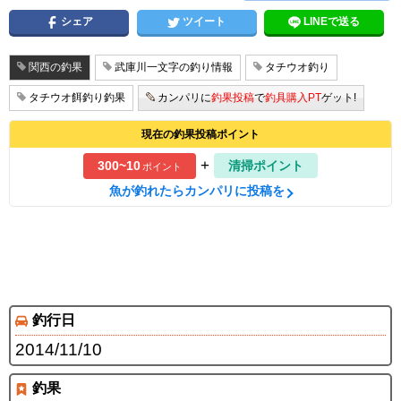
シェア
ツイート
LINEで送る
関西の釣果
武庫川一文字の釣り情報
タチウオ釣り
タチウオ餌釣り釣果
カンパリに
釣果投稿
で
釣具購入PT
ゲット!
現在の釣果投稿ポイント
+
300~10
清掃ポイント
ポイント
魚が釣れたらカンパリに投稿を
1
1
/
釣行日
2014/11/10
釣果