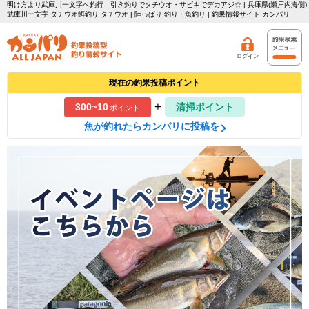
明け方より武庫川一文字へ釣行 引き釣りでタチウオ・サビキでデカアジ☆ | 兵庫県(瀬戸内海側)
武庫川一文字 タチウオ餌釣り タチウオ | 陸っぱり 釣り・魚釣り | 釣果情報サイト カンパリ
ログイン
現在の釣果投稿ポイント
+
300~10
清掃ポイント
ポイント
魚が釣れたらカンパリに投稿を