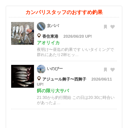
カンパリスタッフのおすすめ釣果
京パパ
香住東港
2026/06/20 UP!
アオリイカ
夜明け〜昼迄の釣果です いいタイミングで
群れにあたり2杯ヒッ...
いのぴー
アジュール舞子〜西舞子
2026/06/11
UP!
餌の限り大サバ
21:30から釣行開始 この日は20:30に時合い
があったよ...