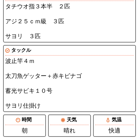
タチウオ指３本半 ２匹
アジ２５ｃｍ級 ３匹
サヨリ ３匹
タックル
波止竿４ｍ
太刀魚ゲッター＋赤キビナゴ
蓄光サビキ１０号
サヨリ仕掛け
時間
天気
気温
朝
晴れ
快適