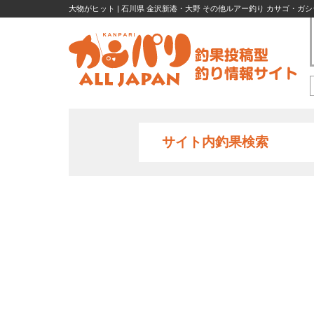
大物がヒット | 石川県 金沢新港・大野 その他ルアー釣り カサゴ・ガシラ
サイト内釣果検索