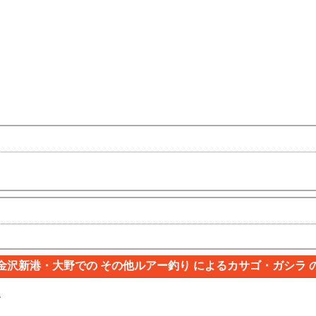
金沢新港・大野での その他ルアー釣り によるカサゴ・ガシラ 
者