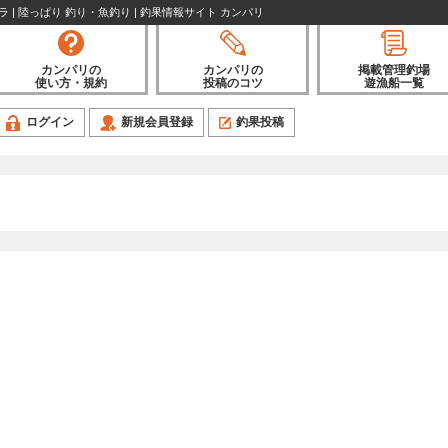
 | 陸っぱり 釣り・魚釣り | 釣果情報サイト カンパリ
カンパリの
カンパリの
掲載管理釣場
使い方・規約
投稿のコツ
遊漁船一覧
ログイン
新規会員登録
釣果投稿