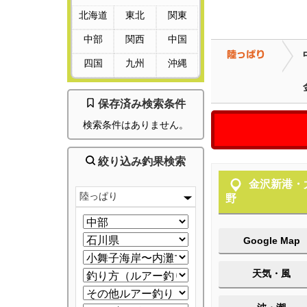
北海道
東北
関東
中部
関西
中国
四国
九州
沖縄
保存済み検索条件
検索条件はありません。
絞り込み釣果検索
金沢新港・
陸っぱり
野
Google Map
天気・風