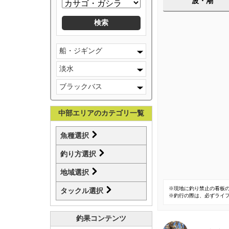
波・潮
船・ジギング
淡水
ブラックバス
中部エリアのカテゴリ一覧
魚種選択
釣り方選択
地域選択
※現地に釣り禁止の看板
タックル選択
※釣行の際は、必ずライ
釣果コンテンツ