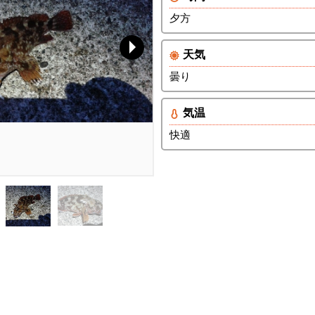
夕方
天気
曇り
気温
快適