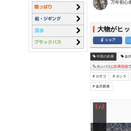
万年初心
大物がヒッ
シェア
中部の釣果
金沢
カンパリに
釣果投稿
# カサゴ
# ガシラ
# 金沢新港
1
2
/