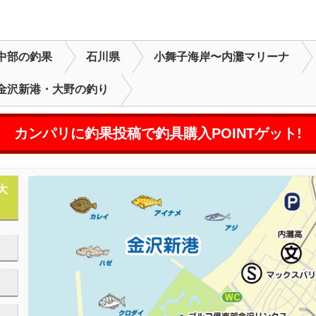
中部の釣果
石川県
小舞子海岸〜内灘マリーナ
金沢新港・大野の釣り
カンパリに釣果投稿で釣具購入POINTゲット!
大