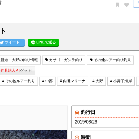
者
ト
ツイート
LINEで送る
新港・大野の釣り情報
カサゴ・ガシラ釣り
その他ルアー釣り釣果
で
釣具購入PT
ゲット!
# その他ルアー釣り
# 中部
# 内灘マリーナ
# 大野
# 小舞子海岸
釣行日
2019/06/28
時間