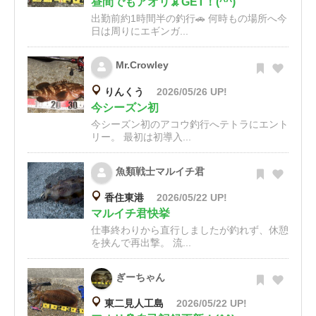
昼間でもアオリ🦑GET！(^^)
出勤前約1時間半の釣行🚗 何時もの場所へ今
日は周りにエギンガ...
Mr.Crowley
りんくう
2026/05/26 UP!
今シーズン初
今シーズン初のアコウ釣行へテトラにエント
リー。 最初は初導入...
魚類戦士マルイチ君
香住東港
2026/05/22 UP!
マルイチ君快挙
仕事終わりから直行しましたが釣れず、休憩
を挟んで再出撃。 流...
ぎーちゃん
東二見人工島
2026/05/22 UP!