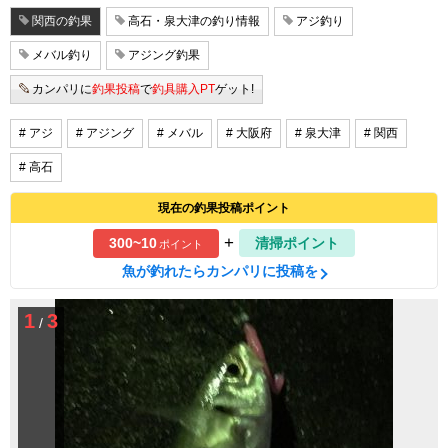
関西の釣果
高石・泉大津の釣り情報
アジ釣り
メバル釣り
アジング釣果
カンパリに
釣果投稿
で
釣具購入PT
ゲット!
# アジ
# アジング
# メバル
# 大阪府
# 泉大津
# 関西
# 高石
現在の釣果投稿ポイント
+
300~10
清掃ポイント
ポイント
魚が釣れたらカンパリに投稿を
1
3
/