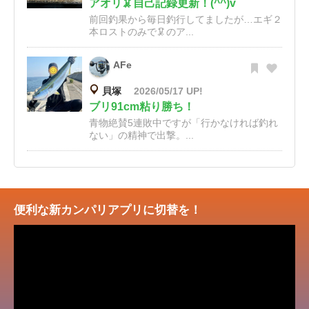
アオリ🦑自己記録更新！(^^)v
前回釣果から毎日釣行してましたが…エギ２
本ロストのみで🦑のア...
AFe
貝塚
2026/05/17 UP!
ブリ91cm粘り勝ち！
青物絶賛5連敗中ですが「行かなければ釣れ
ない」の精神で出撃。...
便利な新カンパリアプリに切替を！