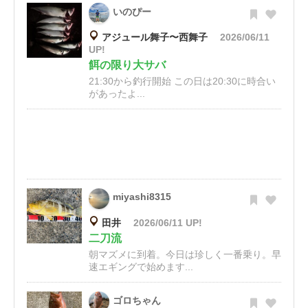
いのぴー
アジュール舞子〜西舞子
2026/06/11
UP!
餌の限り大サバ
21:30から釣行開始 この日は20:30に時合い
があったよ...
miyashi8315
田井
2026/06/11 UP!
二刀流
朝マズメに到着。今日は珍しく一番乗り。早
速エギングで始めます...
ゴロちゃん