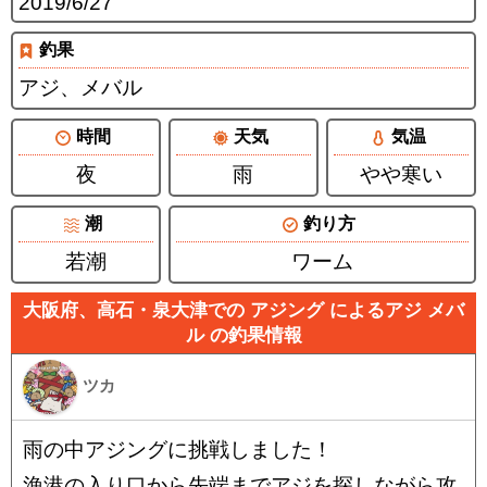
2019/6/27
釣果
アジ、メバル
時間
天気
気温
夜
雨
やや寒い
潮
釣り方
若潮
ワーム
大阪府、高石・泉大津での アジング によるアジ メバ
ル の釣果情報
ツカ
雨の中アジングに挑戦しました！
漁港の入り口から先端までアジを探しながら攻