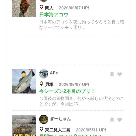
間人
2026/06/07 UP!
日本海アコウ
日本海のアコウを夜に釣ってやろうと真っ暗
なサーフでシモリ周り...
AFe
貝塚
2026/06/07 UP!
今シーズン2本目のブリ！
台風後の青物調査。何やら厳しい状況とのこ
とですが、今回は26...
ぎーちゃん
東二見人工島
2026/05/31 UP!