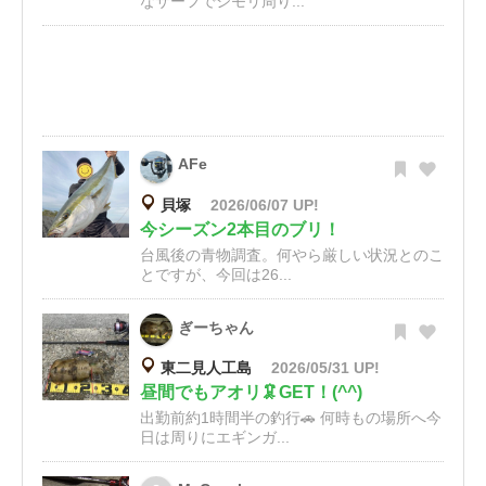
なサーフでシモリ周り...
AFe
貝塚
2026/06/07 UP!
今シーズン2本目のブリ！
台風後の青物調査。何やら厳しい状況とのこ
とですが、今回は26...
ぎーちゃん
東二見人工島
2026/05/31 UP!
昼間でもアオリ🦑GET！(^^)
出勤前約1時間半の釣行🚗 何時もの場所へ今
日は周りにエギンガ...