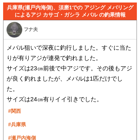
兵庫県(瀬戸内海側)、須磨1での アジング メバリング
によるアジ カサゴ・ガシラ メバル の釣果情報
フナ夫
メバル狙いで深夜に釣行しました。すぐに当た
りが有りアジが連発で釣れました。
サイズは23㎝前後で中アジです。その後もアジ
が良く釣れましたが、メバルは1匹だけでし
た。
サイズは24㎝有りイイ引きでした。
#関西
#兵庫県
#瀬戸内海側