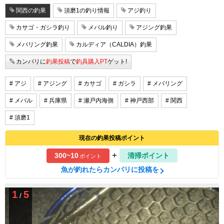
関西の釣果
須磨1の釣り情報
アジ釣り
カサゴ・ガシラ釣り
メバル釣り
アジング釣果
メバリング釣果
カルディア（CALDIA）釣果
カンパリに
釣果投稿
で
釣具購入PT
ゲット!
# アジ
# アジング
# カサゴ
# ガシラ
# メバリング
# メバル
# 兵庫県
# 瀬戸内海側
# 神戸西部
# 関西
# 須磨1
現在の釣果投稿ポイント
+
300~10
清掃ポイント
ポイント
魚が釣れたらカンパリに投稿を
1
5
/