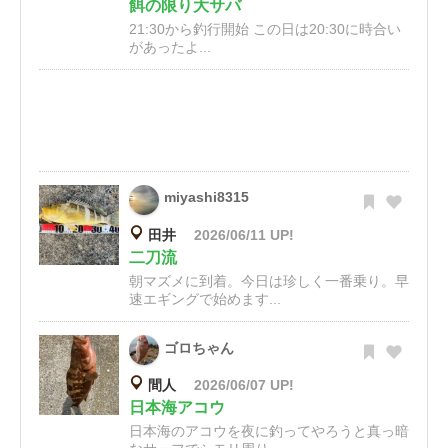
餌の限り大サバ
21:30から釣行開始 この日は20:30に時合い
があったよ...
miyashi8315
田井
2026/06/11 UP!
二刀流
朝マズメに到着。今日は珍しく一番乗り。早
速エギングで始めます...
ゴロちゃん
間人
2026/06/07 UP!
日本海アコウ
日本海のアコウを夜に釣ってやろうと真っ暗