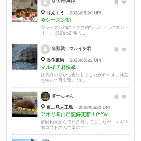
Mr.Crowley
りんくう
2026/05/26 UP!
今シーズン初
今シーズン初のアコウ釣行へテトラにエント
リー。 最初は初導入...
魚類戦士マルイチ君
香住東港
2026/05/22 UP!
マルイチ君快挙
仕事終わりから直行しましたが釣れず、休憩
を挟んで再出撃。 流...
ぎーちゃん
東二見人工島
2026/05/22 UP!
アオリ🦑自己記録更新！(^^)v
前回釣果から毎日釣行してましたが…エギ２
本ロストのみで🦑のア...