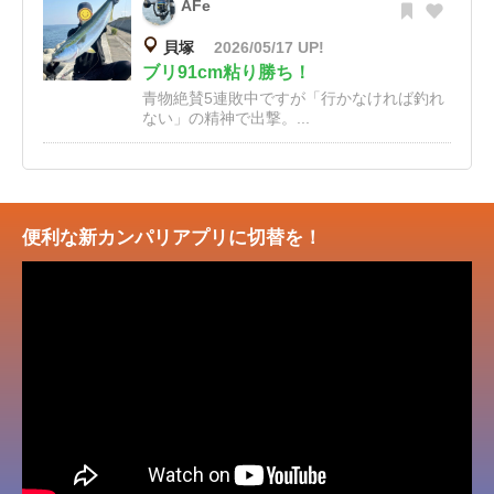
AFe
貝塚
2026/05/17 UP!
ブリ91cm粘り勝ち！
青物絶賛5連敗中ですが「行かなければ釣れ
ない」の精神で出撃。...
便利な新カンパリアプリに切替を！