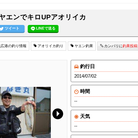
ヤエンでキロUPアオリイカ
ツイート
LINEで送る
広港の釣り情報
アオリイカ釣り
ヤエン釣果
カンパリに
釣果投稿
釣行日
2014/07/02
時間
--
天気
--