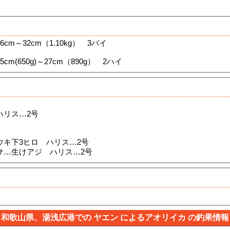
m～32cm（1.10kg） 3バイ
m(650g)～27cm（890g） 2ハイ
ハリス…2号
ウキ下3ヒロ ハリス…2号
サ…生けアジ ハリス…2号
和歌山県、湯浅広港での ヤエン によるアオリイカ の釣果情報