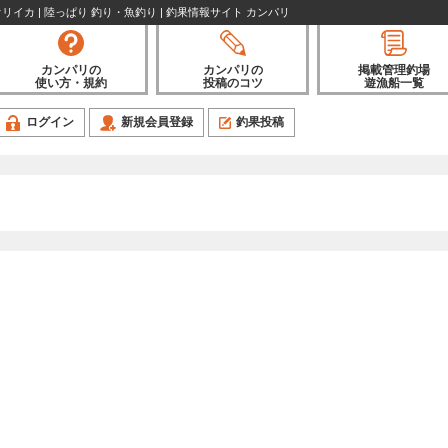
リイカ | 陸っぱり 釣り・魚釣り | 釣果情報サイト カンパリ
カンパリの
カンパリの
掲載管理釣場
使い方・規約
投稿のコツ
遊漁船一覧
ログイン
新規会員登録
釣果投稿