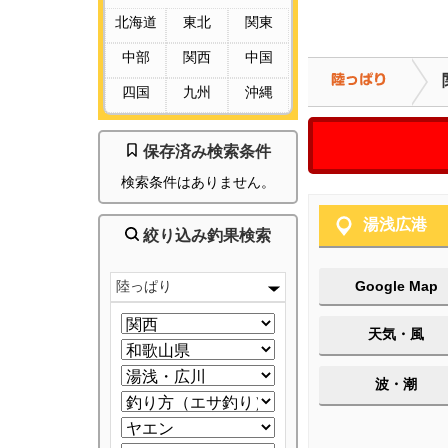
北海道
東北
関東
中部
関西
中国
四国
九州
沖縄
保存済み検索条件
検索条件はありません。
湯浅広港
絞り込み釣果検索
陸っぱり
Google Map
天気・風
波・潮