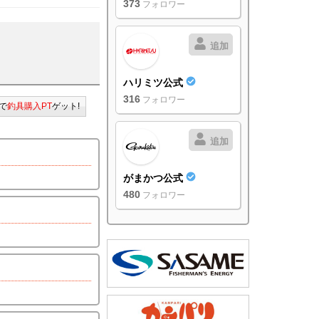
373
フォロワー
追加
ハリミツ公式
316
フォロワー
で
釣具購入PT
ゲット!
追加
がまかつ公式
480
フォロワー