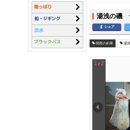
湯浅の磯 
シェア
関西の釣果
湯浅
1
2
/