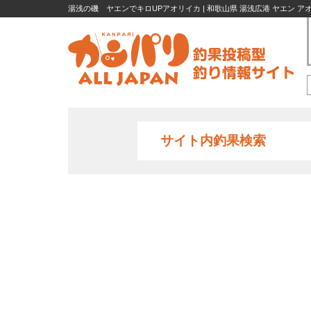
湯浅の磯 ヤエンでキロUPアオリイカ | 和歌山県 湯浅広港 ヤエン アオ
サイト内釣果検索