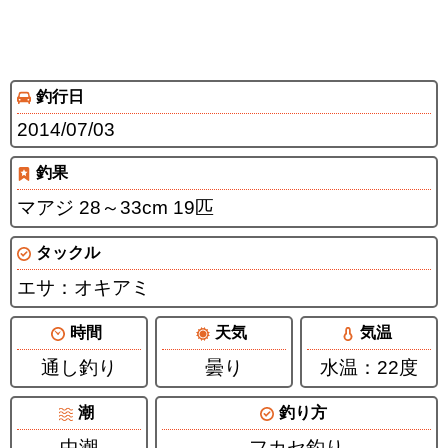
釣行日
2014/07/03
釣果
マアジ 28～33cm 19匹
タックル
エサ：オキアミ
時間
天気
気温
通し釣り
曇り
水温：22度
潮
釣り方
中潮
フカセ釣り