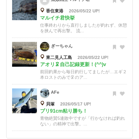
香住東港
2026/05/22 UP!
マルイチ君快挙
仕事終わりから直行しましたが釣れず、休憩
を挟んで再出撃。 流...
ぎーちゃん
東二見人工島
2026/05/22 UP!
アオリ🦑自己記録更新！(^^)v
前回釣果から毎日釣行してましたが…エギ２
本ロストのみで🦑のア...
AFe
貝塚
2026/05/17 UP!
ブリ91cm粘り勝ち！
青物絶賛5連敗中ですが「行かなければ釣れ
ない」の精神で出撃。...