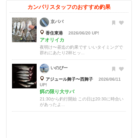
カンパリスタッフのおすすめ釣果
京パパ
香住東港
2026/06/20 UP!
アオリイカ
夜明け〜昼迄の釣果です いいタイミングで
群れにあたり2杯ヒッ...
いのぴー
アジュール舞子〜西舞子
2026/06/11
UP!
餌の限り大サバ
21:30から釣行開始 この日は20:30に時合い
があったよ...