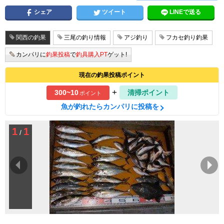
シェア
ツイート
LINEで送る
関西の釣果
三尾の釣り情報
アジ釣り
フカセ釣り釣果
カンパリに
釣果投稿
で
釣具購入PT
ゲット!
現在の釣果投稿ポイント
+
300~10
清掃ポイント
ポイント
魚が釣れたらカンパリに投稿を
1
1
/