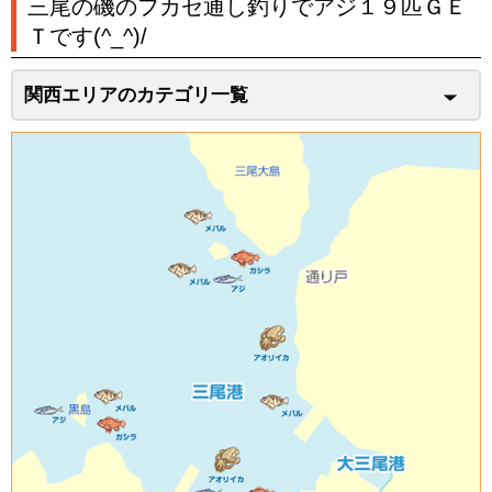
三尾の磯のフカセ通し釣りでアジ１９匹ＧＥ
Ｔです(^_^)/
関西エリアのカテゴリ一覧