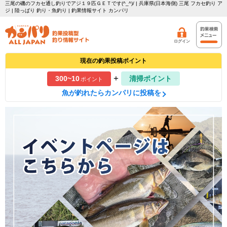
三尾の磯のフカセ通し釣りでアジ１９匹ＧＥＴです(^_^)/ | 兵庫県(日本海側) 三尾 フカセ釣り ア
ジ | 陸っぱり 釣り・魚釣り | 釣果情報サイト カンパリ
ログイン
現在の釣果投稿ポイント
+
300~10
清掃ポイント
ポイント
魚が釣れたらカンパリに投稿を