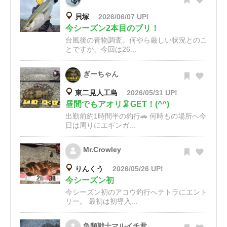
貝塚
2026/06/07 UP!
今シーズン2本目のブリ！
台風後の青物調査。何やら厳しい状況とのこ
とですが、今回は26...
ぎーちゃん
東二見人工島
2026/05/31 UP!
昼間でもアオリ🦑GET！(^^)
出勤前約1時間半の釣行🚗 何時もの場所へ今
日は周りにエギンガ...
Mr.Crowley
りんくう
2026/05/26 UP!
今シーズン初
今シーズン初のアコウ釣行へテトラにエント
リー。 最初は初導入...
魚類戦士マルイチ君