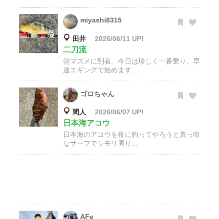
miyashi8315
田井
2026/06/11 UP!
二刀流
朝マズメに到着。今日は珍しく一番乗り。早
速エギングで始めます...
ゴロちゃん
間人
2026/06/07 UP!
日本海アコウ
日本海のアコウを夜に釣ってやろうと真っ暗
なサーフでシモリ周り...
AFe