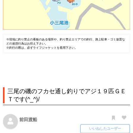
※現地に釣り禁止の看板のある場所や、釣り禁止エリアでの釣行、路上駐車・ゴミ放置な
どの迷惑行為はお控え下さい。
※釣行の際は、必ずライフジャケットを着用下さい。
三尾の磯のフカセ通し釣りでアジ１９匹ＧＥ
Ｔです(^_^)/
前田渡船
いいねしたユーザー