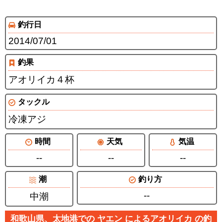
釣行日
2014/07/01
釣果
アオリイカ４杯
タックル
冷凍アジ
時間
天気
気温
--
--
--
潮
釣り方
--
中潮
和歌山県、太地港での ヤエン によるアオリイカ の釣