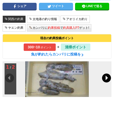
シェア
ツイート
LINEで送る
関西の釣果
太地港の釣り情報
アオリイカ釣り
ヤエン釣果
カンパリに
釣果投稿
で
釣具購入PT
ゲット!
現在の釣果投稿ポイント
+
300~10
清掃ポイント
ポイント
魚が釣れたらカンパリに投稿を
1
2
/