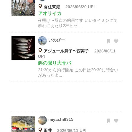
香住東港
2026/06/20 UP!
アオリイカ
夜明け〜昼迄の釣果です いいタイミングで
群れにあたり2杯ヒッ...
いのぴー
アジュール舞子〜西舞子
2026/06/11
UP!
餌の限り大サバ
21:30から釣行開始 この日は20:30に時合い
があったよ...
miyashi8315
田井
2026/06/11 UP!