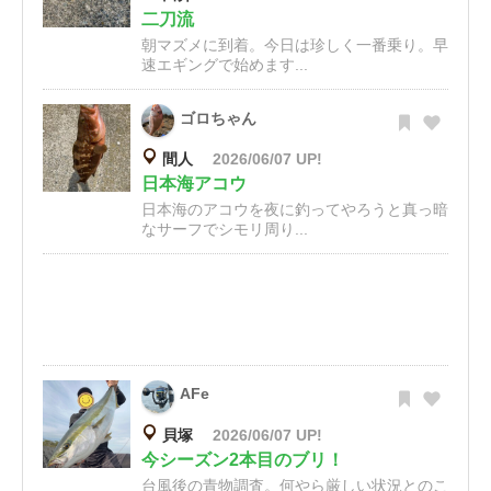
二刀流
朝マズメに到着。今日は珍しく一番乗り。早
速エギングで始めます...
ゴロちゃん
間人
2026/06/07 UP!
日本海アコウ
日本海のアコウを夜に釣ってやろうと真っ暗
なサーフでシモリ周り...
AFe
貝塚
2026/06/07 UP!
今シーズン2本目のブリ！
台風後の青物調査。何やら厳しい状況とのこ