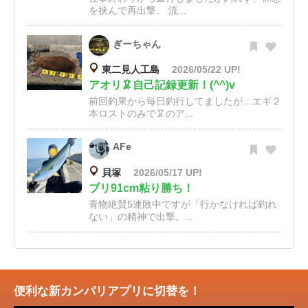
を挟んで再出撃。 流...
ぎーちゃん
東二見人工島
2026/05/22 UP!
アオリ🦑自己記録更新！(^^)v
前回釣果から毎日釣行してましたが…エギ２
本ロストのみで🦑のア...
AFe
貝塚
2026/05/17 UP!
ブリ91cm粘り勝ち！
青物絶賛5連敗中ですが「行かなければ釣れ
ない」の精神で出撃。...
便利な新カンパリアプリに切替を！