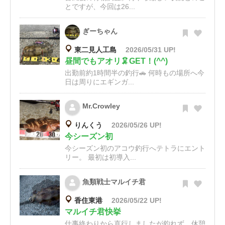
とですが、今回は26...
ぎーちゃん
東二見人工島
2026/05/31 UP!
昼間でもアオリ🦑GET！(^^)
出勤前約1時間半の釣行🚗 何時もの場所へ今
日は周りにエギンガ...
Mr.Crowley
りんくう
2026/05/26 UP!
今シーズン初
今シーズン初のアコウ釣行へテトラにエント
リー。 最初は初導入...
魚類戦士マルイチ君
香住東港
2026/05/22 UP!
マルイチ君快挙
仕事終わりから直行しましたが釣れず、休憩