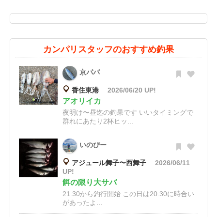
カンパリスタッフのおすすめ釣果
京パパ
香住東港
2026/06/20 UP!
アオリイカ
夜明け〜昼迄の釣果です いいタイミングで
群れにあたり2杯ヒッ...
いのぴー
アジュール舞子〜西舞子
2026/06/11
UP!
餌の限り大サバ
21:30から釣行開始 この日は20:30に時合い
があったよ...