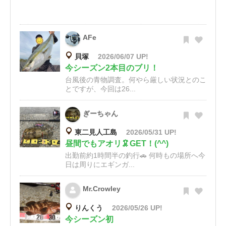
AFe
貝塚
2026/06/07 UP!
今シーズン2本目のブリ！
台風後の青物調査。何やら厳しい状況とのこ
とですが、今回は26...
ぎーちゃん
東二見人工島
2026/05/31 UP!
昼間でもアオリ🦑GET！(^^)
出勤前約1時間半の釣行🚗 何時もの場所へ今
日は周りにエギンガ...
Mr.Crowley
りんくう
2026/05/26 UP!
今シーズン初