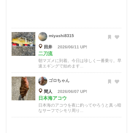
miyashi8315
田井
2026/06/11 UP!
二刀流
朝マズメに到着。今日は珍しく一番乗り。早
速エギングで始めます...
ゴロちゃん
間人
2026/06/07 UP!
日本海アコウ
日本海のアコウを夜に釣ってやろうと真っ暗
なサーフでシモリ周り...