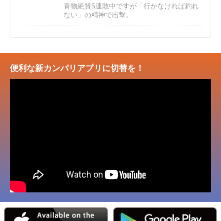
青物絶賛5連敗中ですが「行かなければ釣れ
ない」の精神で出撃。...
便利な新カンパリアプリに切替を！