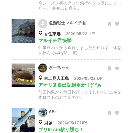
今シーズン初のアコウ釣行へテトラにエント
リー。 最初は初導入...
魚類戦士マルイチ君
香住東港
2026/05/22 UP!
マルイチ君快挙
仕事終わりから直行しましたが釣れず、休憩
を挟んで再出撃。 流...
ぎーちゃん
東二見人工島
2026/05/22 UP!
アオリ🦑自己記録更新！(^^)v
前回釣果から毎日釣行してましたが…エギ２
本ロストのみで🦑のア...
AFe
貝塚
2026/05/17 UP!
ブリ91cm粘り勝ち！