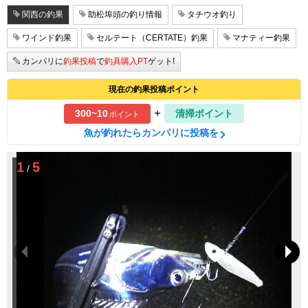
関西の釣果
助松埠頭の釣り情報
タチウオ釣り
ワインド釣果
セルテート（CERTATE）釣果
マナティー釣果
カンパリに
釣果投稿
で
釣具購入PT
ゲット!
現在の釣果投稿ポイント
+
300~10
清掃ポイント
ポイント
魚が釣れたらカンパリに投稿を
1
5
/