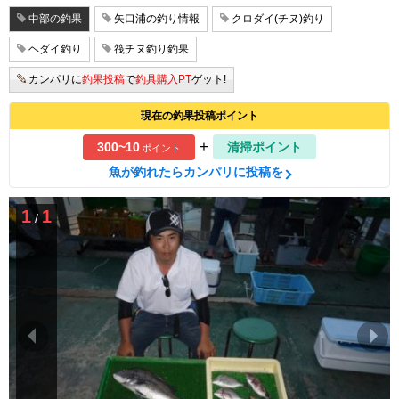
中部の釣果
矢口浦の釣り情報
クロダイ(チヌ)釣り
ヘダイ釣り
筏チヌ釣り釣果
カンパリに
釣果投稿
で
釣具購入PT
ゲット!
現在の釣果投稿ポイント
+
300~10
清掃ポイント
ポイント
魚が釣れたらカンパリに投稿を
1
1
/