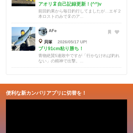
アオリ🦑自己記録更新！(^^)v
前回釣果から毎日釣行してましたが…エギ２
本ロストのみで🦑のア...
AFe
貝塚
2026/05/17 UP!
ブリ91cm粘り勝ち！
青物絶賛5連敗中ですが「行かなければ釣れ
ない」の精神で出撃。...
便利な新カンパリアプリに切替を！