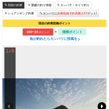
四国の釣果
愛媛の釣り情報
カンパチ・ネイリ釣り
ショアジギング釣果
カンパリに
釣果投稿
で
釣具購入PT
ゲット!
現在の釣果投稿ポイント
+
300~10
清掃ポイント
ポイント
魚が釣れたらカンパリに投稿を
1
8
/