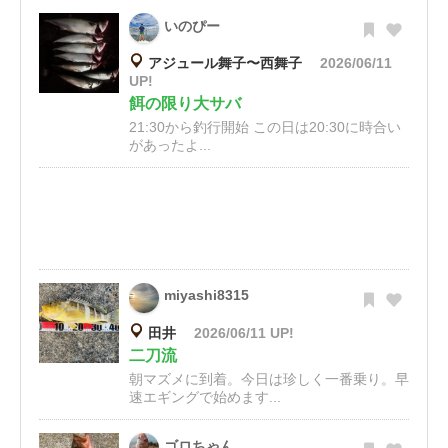
いのぴー
アジュール舞子〜西舞子
2026/06/11
UP!
餌の限り大サバ
21:30から釣行開始 この日は20:30に時合い
があったよ...
miyashi8315
田井
2026/06/11 UP!
二刀流
朝マズメに到着。今日は珍しく一番乗り。早
速エギングで始めます...
ゴロちゃん