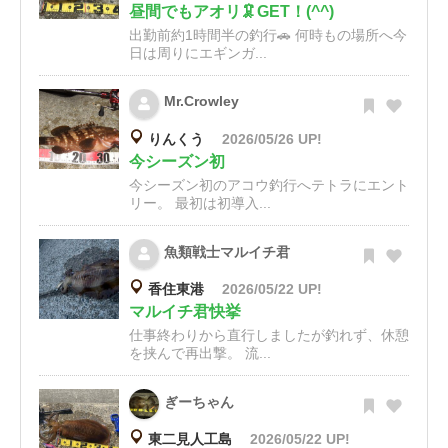
昼間でもアオリ🦑GET！(^^)
出勤前約1時間半の釣行🚗 何時もの場所へ今
日は周りにエギンガ...
Mr.Crowley
りんくう
2026/05/26 UP!
今シーズン初
今シーズン初のアコウ釣行へテトラにエント
リー。 最初は初導入...
魚類戦士マルイチ君
香住東港
2026/05/22 UP!
マルイチ君快挙
仕事終わりから直行しましたが釣れず、休憩
を挟んで再出撃。 流...
ぎーちゃん
東二見人工島
2026/05/22 UP!