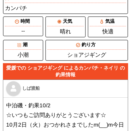
カンパチ
時間
天気
気温
--
晴れ
快適
潮
釣り方
小潮
ショアジギング
愛媛での ショアジギング によるカンパチ・ネイリ の
釣果情報
しば渡船
中泊磯・釣果10/2
☆いつもご訪問ありがとうございます☆
10月2日（火）おつかれさまでしたm(__)m今日