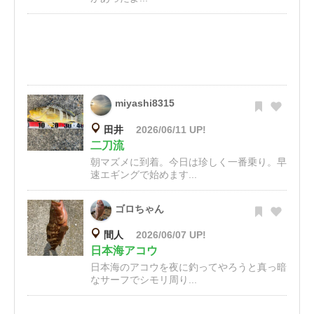
miyashi8315
田井
2026/06/11 UP!
二刀流
朝マズメに到着。今日は珍しく一番乗り。早
速エギングで始めます...
ゴロちゃん
間人
2026/06/07 UP!
日本海アコウ
日本海のアコウを夜に釣ってやろうと真っ暗
なサーフでシモリ周り...