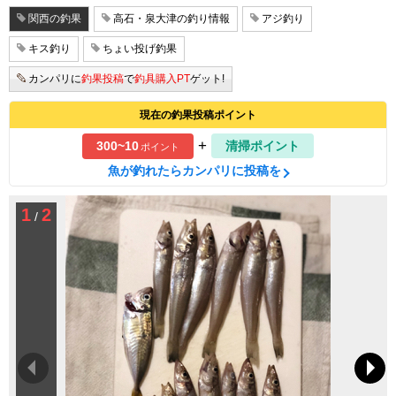
関西の釣果
高石・泉大津の釣り情報
アジ釣り
キス釣り
ちょい投げ釣果
カンパリに
釣果投稿
で
釣具購入PT
ゲット!
現在の釣果投稿ポイント
+
300~10
清掃ポイント
ポイント
魚が釣れたらカンパリに投稿を
1
2
/