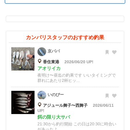
カンパリスタッフのおすすめ釣果
京パパ
香住東港
2026/06/20 UP!
アオリイカ
夜明け〜昼迄の釣果です いいタイミングで
群れにあたり2杯ヒッ...
いのぴー
アジュール舞子〜西舞子
2026/06/11
UP!
餌の限り大サバ
21:30から釣行開始 この日は20:30に時合い
があったよ...