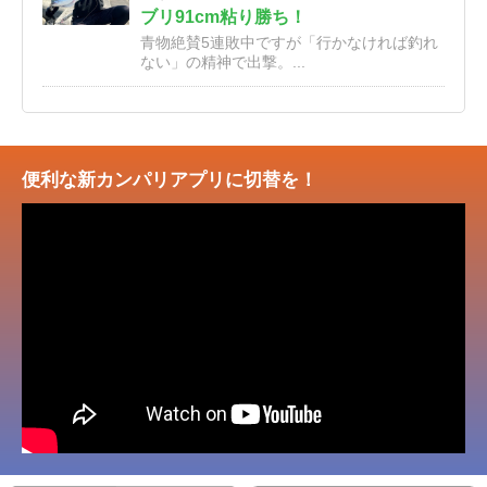
ブリ91cm粘り勝ち！
青物絶賛5連敗中ですが「行かなければ釣れ
ない」の精神で出撃。...
便利な新カンパリアプリに切替を！