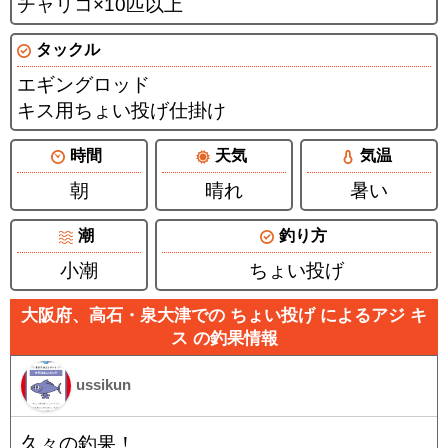
チャリコ×10匹以上
タックル
エギングロッド
キス用ちょい投げ仕掛け
時間
天気
気温
朝
晴れ
暑い
潮
釣り方
小潮
ちょい投げ
大阪府、高石・泉大津での ちょい投げ によるアジ キ
ス の釣果情報
ussikun
久々の釣果！