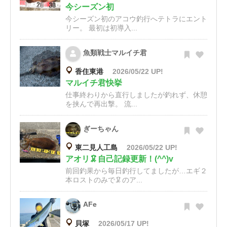
今シーズン初
今シーズン初のアコウ釣行へテトラにエント
リー。 最初は初導入...
魚類戦士マルイチ君
香住東港
2026/05/22 UP!
マルイチ君快挙
仕事終わりから直行しましたが釣れず、休憩
を挟んで再出撃。 流...
ぎーちゃん
東二見人工島
2026/05/22 UP!
アオリ🦑自己記録更新！(^^)v
前回釣果から毎日釣行してましたが…エギ２
本ロストのみで🦑のア...
AFe
貝塚
2026/05/17 UP!