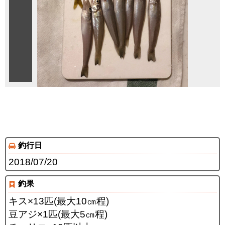
釣行日
2018/07/20
釣果
キス×13匹(最大10㎝程)
豆アジ×1匹(最大5㎝程)