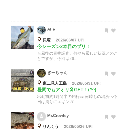
AFe
貝塚
2026/06/07 UP!
今シーズン2本目のブリ！
台風後の青物調査。何やら厳しい状況とのこ
とですが、今回は26...
ぎーちゃん
東二見人工島
2026/05/31 UP!
昼間でもアオリ🦑GET！(^^)
出勤前約1時間半の釣行🚗 何時もの場所へ今
日は周りにエギンガ...
Mr.Crowley
りんくう
2026/05/26 UP!