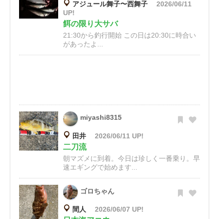
アジュール舞子〜西舞子
2026/06/11
UP!
餌の限り大サバ
21:30から釣行開始 この日は20:30に時合い
があったよ...
miyashi8315
田井
2026/06/11 UP!
二刀流
朝マズメに到着。今日は珍しく一番乗り。早
速エギングで始めます...
ゴロちゃん
間人
2026/06/07 UP!