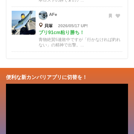
本ロストのみで🦑のア...
AFe
貝塚
2026/05/17 UP!
ブリ91cm粘り勝ち！
青物絶賛5連敗中ですが「行かなければ釣れ
ない」の精神で出撃。...
便利な新カンパリアプリに切替を！