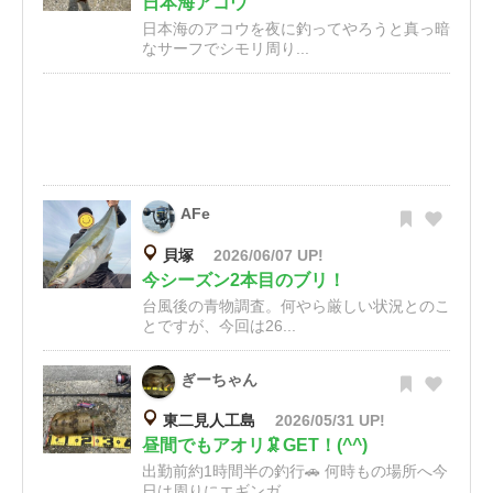
日本海アコウ
日本海のアコウを夜に釣ってやろうと真っ暗
なサーフでシモリ周り...
AFe
貝塚
2026/06/07 UP!
今シーズン2本目のブリ！
台風後の青物調査。何やら厳しい状況とのこ
とですが、今回は26...
ぎーちゃん
東二見人工島
2026/05/31 UP!
昼間でもアオリ🦑GET！(^^)
出勤前約1時間半の釣行🚗 何時もの場所へ今
日は周りにエギンガ...