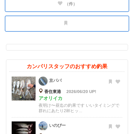
（
件）
カンパリスタッフのおすすめ釣果
京パパ
香住東港
2026/06/20 UP!
アオリイカ
夜明け〜昼迄の釣果です いいタイミングで
群れにあたり2杯ヒッ...
いのぴー