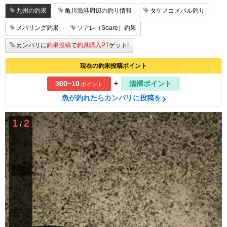
九州の釣果
亀川漁港周辺の釣り情報
タケノコメバル釣り
メバリング釣果
ソアレ（Soare）釣果
カンパリに
釣果投稿
で
釣具購入PT
ゲット!
現在の釣果投稿ポイント
+
300~10
清掃ポイント
ポイント
魚が釣れたらカンパリに投稿を
1
2
/