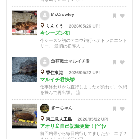
Mr.Crowley
りんくう
2026/05/26 UP!
今シーズン初
今シーズン初のアコウ釣行へテトラにエント
リー。 最初は初導入...
魚類戦士マルイチ君
香住東港
2026/05/22 UP!
マルイチ君快挙
仕事終わりから直行しましたが釣れず、休憩
を挟んで再出撃。 流...
ぎーちゃん
東二見人工島
2026/05/22 UP!
アオリ🦑自己記録更新！(^^)v
前回釣果から毎日釣行してましたが…エギ２