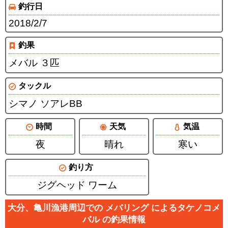
釣行日
2018/2/7
釣果
メバル ３匹
タックル
シマノ ソアレBB
時間
天気
気温
夜
晴れ
寒い
釣り方
ジグヘッド ワーム
大分、亀川漁港周辺での メバリング によるタケノコメ
バル の釣果情報