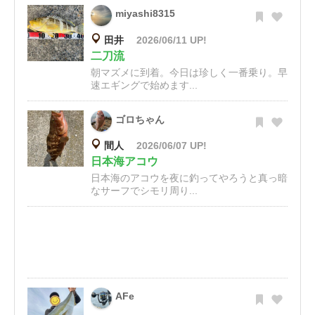
miyashi8315
田井
2026/06/11 UP!
二刀流
朝マズメに到着。今日は珍しく一番乗り。早
速エギングで始めます...
ゴロちゃん
間人
2026/06/07 UP!
日本海アコウ
日本海のアコウを夜に釣ってやろうと真っ暗
なサーフでシモリ周り...
AFe