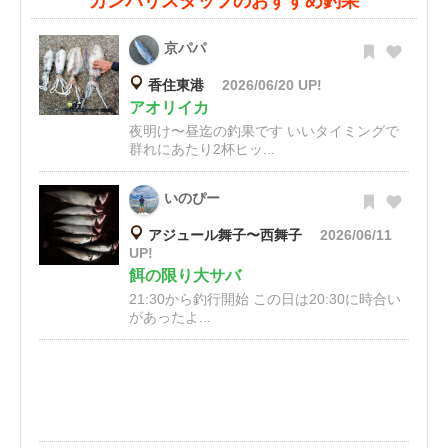
カンパリスタッフのおすすめ釣果
京パパ
香住東港
2026/06/20 UP!
アオリイカ
夜明け〜昼迄の釣果です いいタイミングで
群れにあたり2杯ヒッ...
いのぴー
アジュール舞子〜西舞子
2026/06/11
UP!
餌の限り大サバ
21:30から釣行開始 この日は20:30に時合い
があったよ...