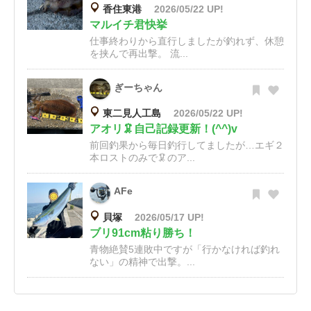
香住東港
2026/05/22 UP!
マルイチ君快挙
仕事終わりから直行しましたが釣れず、休憩
を挟んで再出撃。 流...
ぎーちゃん
東二見人工島
2026/05/22 UP!
アオリ🦑自己記録更新！(^^)v
前回釣果から毎日釣行してましたが…エギ２
本ロストのみで🦑のア...
AFe
貝塚
2026/05/17 UP!
ブリ91cm粘り勝ち！
青物絶賛5連敗中ですが「行かなければ釣れ
ない」の精神で出撃。...