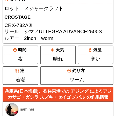
ロッド メジャークラフト
CROSTAGE
CRX-732AJI
リール シマノULTEGRA ADVANCE2500S
ルアー 2inch worm
時間
天気
気温
夜
晴れ
寒い
潮
釣り方
若潮
ワーム
兵庫県(日本海側)、香住東港での アジング によるアジ
カサゴ・ガシラ スズキ・セイゴ メバル の釣果情報
namihei