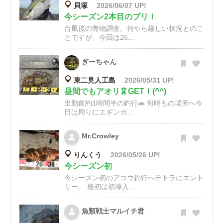
貝塚
2026/06/07 UP!
今シーズン2本目のブリ！
台風後の青物調査。何やら厳しい状況とのこ
とですが、今回は26...
ぎーちゃん
東二見人工島
2026/05/31 UP!
昼間でもアオリ🦑GET！(^^)
出勤前約1時間半の釣行🚗 何時もの場所へ今
日は周りにエギンガ...
Mr.Crowley
りんくう
2026/05/26 UP!
今シーズン初
今シーズン初のアコウ釣行へテトラにエント
リー。 最初は初導入...
魚類戦士マルイチ君