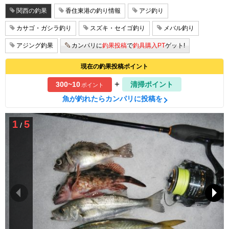
関西の釣果
香住東港の釣り情報
アジ釣り
カサゴ・ガシラ釣り
スズキ・セイゴ釣り
メバル釣り
アジング釣果
カンパリに
釣果投稿
で
釣具購入PT
ゲット!
現在の釣果投稿ポイント
+
300~10
清掃ポイント
ポイント
魚が釣れたらカンパリに投稿を
1
5
/