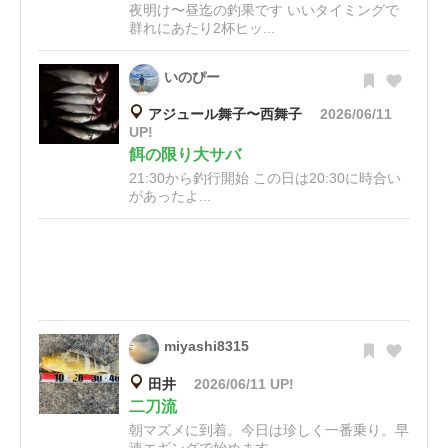
夜明け〜昼迄の釣果です いいタイミングで
群れにあたり2杯ヒッ...
いのぴー
アジュール舞子〜西舞子
2026/06/11
UP!
餌の限り大サバ
21:30から釣行開始 この日は20:30に時合い
があったよ...
miyashi8315
田井
2026/06/11 UP!
二刀流
朝マズメに到着。今日は珍しく一番乗り。早