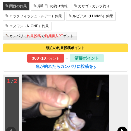
関西の釣果
岸和田1の釣り情報
カサゴ・ガシラ釣り
ロックフィッシュ（ルアー）釣果
ルビアス（LUVIAS）釣果
エヌワン（N-ONE）釣果
カンパリに
釣果投稿
で
釣具購入PT
ゲット!
現在の釣果投稿ポイント
+
300~10
清掃ポイント
ポイント
魚が釣れたらカンパリに投稿を
1
2
/