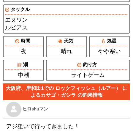
タックル
エヌワン
ルビアス
時間
天気
気温
夜
晴れ
やや寒い
潮
釣り方
中潮
ライトゲーム
大阪府、岸和田1での ロックフィッシュ（ルアー） に
よるカサゴ・ガシラ の釣果情報
ヒロshuマン
アジ狙いで行ってきました！