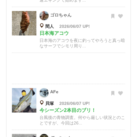
速エギングで始めます...
ゴロちゃん
間人
2026/06/07 UP!
日本海アコウ
日本海のアコウを夜に釣ってやろうと真っ暗
なサーフでシモリ周り...
AFe
貝塚
2026/06/07 UP!
今シーズン2本目のブリ！
台風後の青物調査。何やら厳しい状況とのこ
とですが、今回は26...