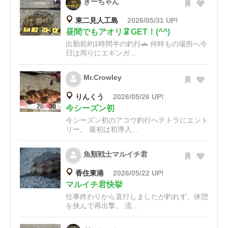
ぎーちゃん
東二見人工島
2026/05/31 UP!
昼間でもアオリ🦑GET！(^^)
出勤前約1時間半の釣行🚗 何時もの場所へ今
日は周りにエギンガ...
Mr.Crowley
りんくう
2026/05/26 UP!
今シーズン初
今シーズン初のアコウ釣行へテトラにエント
リー。 最初は初導入...
魚類戦士マルイチ君
香住東港
2026/05/22 UP!
マルイチ君快挙
仕事終わりから直行しましたが釣れず、休憩
を挟んで再出撃。 流...