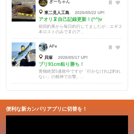
ぎーちゃん
東二見人工島
2026/05/22 UP!
アオリ🦑自己記録更新！(^^)v
前回釣果から毎日釣行してましたが…エギ２
本ロストのみで🦑のア...
AFe
貝塚
2026/05/17 UP!
ブリ91cm粘り勝ち！
青物絶賛5連敗中ですが「行かなければ釣れ
ない」の精神で出撃。...
便利な新カンパリアプリに切替を！