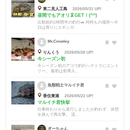
東二見人工島
2026/05/31 UP!
昼間でもアオリ🦑GET！(^^)
出勤前約1時間半の釣行🚗 何時もの場所へ今
日は周りにエギンガ...
Mr.Crowley
りんくう
2026/05/26 UP!
今シーズン初
今シーズン初のアコウ釣行へテトラにエント
リー。 最初は初導入...
魚類戦士マルイチ君
香住東港
2026/05/22 UP!
マルイチ君快挙
仕事終わりから直行しましたが釣れず、休憩
を挟んで再出撃。 流...
ぎーちゃん