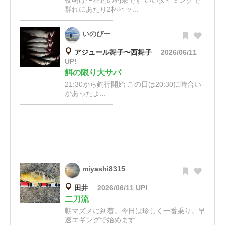
夜明け〜昼迄の釣果です いいタイミングで
群れにあたり2杯ヒッ...
いのぴー
アジュール舞子〜西舞子
2026/06/11
UP!
餌の限り大サバ
21:30から釣行開始 この日は20:30に時合い
があったよ...
miyashi8315
田井
2026/06/11 UP!
二刀流
朝マズメに到着。今日は珍しく一番乗り。早
速エギングで始めます...