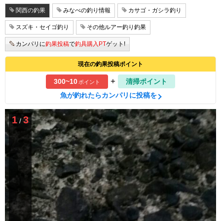
関西の釣果
みなべの釣り情報
カサゴ・ガシラ釣り
スズキ・セイゴ釣り
その他ルアー釣り釣果
カンパリに
釣果投稿
で
釣具購入PT
ゲット!
現在の釣果投稿ポイント
+
300~10
清掃ポイント
ポイント
魚が釣れたらカンパリに投稿を
1
3
/