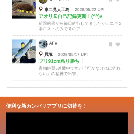
東二見人工島
2026/05/22 UP!
アオリ🦑自己記録更新！(^^)v
前回釣果から毎日釣行してましたが…エギ２
本ロストのみで🦑のア...
AFe
貝塚
2026/05/17 UP!
ブリ91cm粘り勝ち！
青物絶賛5連敗中ですが「行かなければ釣れ
ない」の精神で出撃。...
便利な新カンパリアプリに切替を！