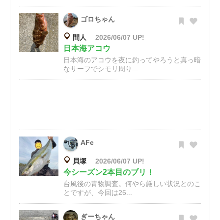
ゴロちゃん
間人
2026/06/07 UP!
日本海アコウ
日本海のアコウを夜に釣ってやろうと真っ暗
なサーフでシモリ周り...
AFe
貝塚
2026/06/07 UP!
今シーズン2本目のブリ！
台風後の青物調査。何やら厳しい状況とのこ
とですが、今回は26...
ぎーちゃん