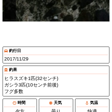
釣行日
2017/11/29
釣果
ヒラスズキ1匹(32センチ)
ガシラ3匹(10センチ前後)
フグ多数
時間
天気
気温
夕方
曇り
快適