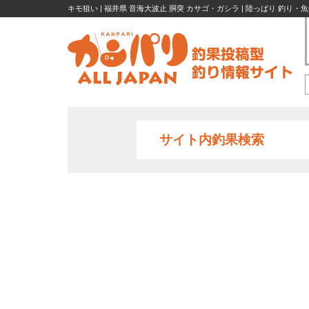
キモ狙い | 福井県 音海大波止 胴突 カサゴ・ガシラ | 陸っぱり 釣り・
サイト内釣果検索