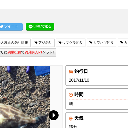
ツイート
LINEで送る
大波止の釣り情報
アジ釣り
ウマヅラ釣り
カワハギ釣り
カ
パリに
釣果投稿
で
釣具購入PT
ゲット!
釣行日
2017/11/10
時間
朝
天気
晴れ