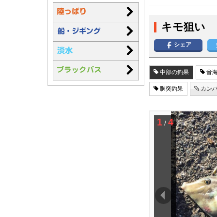
キモ狙い
シェア
中部の釣果
音海
胴突釣果
カン
1
4
/