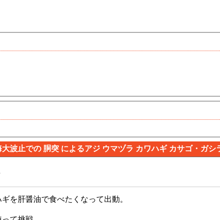
大波止での 胴突 によるアジ ウマヅラ カワハギ カサゴ・ガシ
ん
ハギを肝醤油で食べたくなって出動。
使って挑戦。