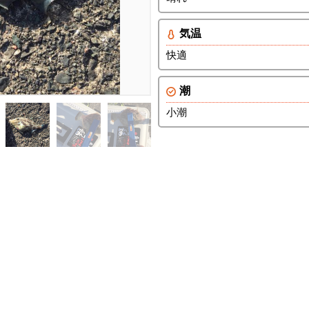
気温
快適
潮
小潮