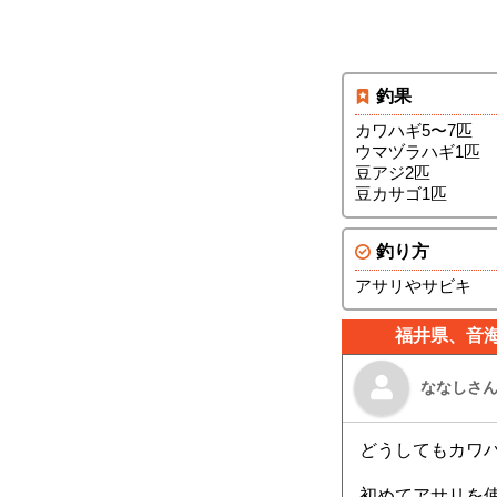
釣果
カワハギ5〜7匹
ウマヅラハギ1匹
豆アジ2匹
豆カサゴ1匹
釣り方
アサリやサビキ
福井県、音海
ななしさ
どうしてもカワ
初めてアサリを