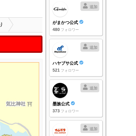
追加
がまかつ公式
り
480
フォロワー
追加
ハヤブサ公式
521
フォロワー
追加
墨族公式
373
フォロワー
追加