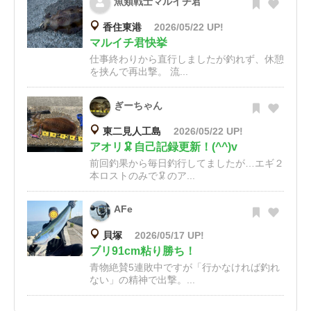
魚類戦士マルイチ君
香住東港
2026/05/22 UP!
マルイチ君快挙
仕事終わりから直行しましたが釣れず、休憩
を挟んで再出撃。 流...
ぎーちゃん
東二見人工島
2026/05/22 UP!
アオリ🦑自己記録更新！(^^)v
前回釣果から毎日釣行してましたが…エギ２
本ロストのみで🦑のア...
AFe
貝塚
2026/05/17 UP!
ブリ91cm粘り勝ち！
青物絶賛5連敗中ですが「行かなければ釣れ
ない」の精神で出撃。...