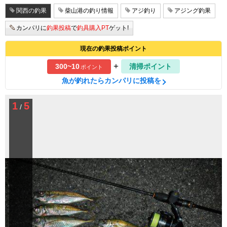
関西の釣果
柴山港の釣り情報
アジ釣り
アジング釣果
カンパリに
釣果投稿
で
釣具購入PT
ゲット!
現在の釣果投稿ポイント
+
300~10
清掃ポイント
ポイント
魚が釣れたらカンパリに投稿を
1
5
/