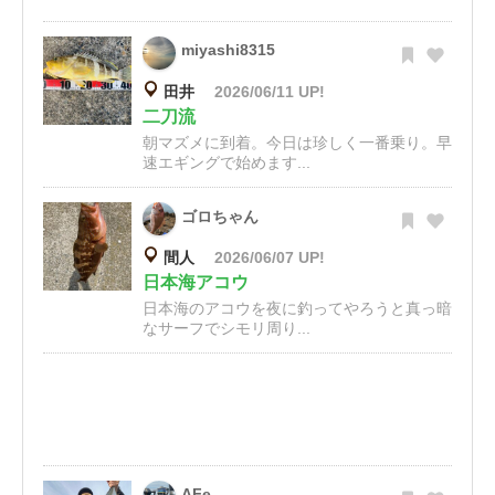
miyashi8315
田井
2026/06/11 UP!
二刀流
朝マズメに到着。今日は珍しく一番乗り。早
速エギングで始めます...
ゴロちゃん
間人
2026/06/07 UP!
日本海アコウ
日本海のアコウを夜に釣ってやろうと真っ暗
なサーフでシモリ周り...
AFe