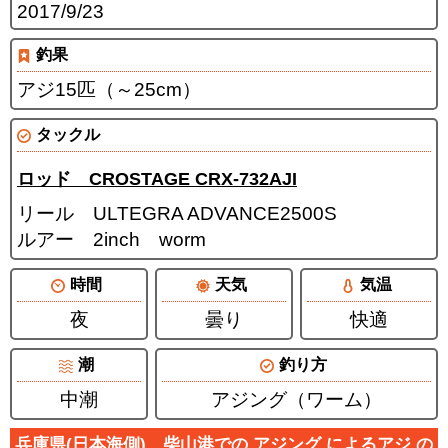
2017/9/23
釣果
アジ15匹（～25cm）
タックル
ロッド CROSTAGE CRX-732AJI
リール ULTEGRA ADVANCE2500S
ルアー 2inch worm
時間
天気
気温
夜
曇り
快適
潮
釣り方
中潮
アジング（ワーム）
兵庫県(日本海側)、柴山港での アジング によるアジ の