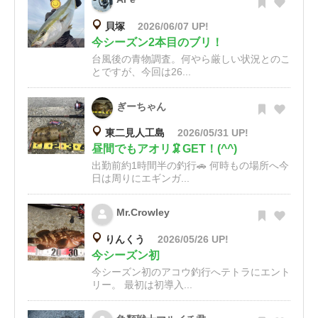
貝塚
2026/06/07 UP!
今シーズン2本目のブリ！
台風後の青物調査。何やら厳しい状況とのこ
とですが、今回は26...
ぎーちゃん
東二見人工島
2026/05/31 UP!
昼間でもアオリ🦑GET！(^^)
出勤前約1時間半の釣行🚗 何時もの場所へ今
日は周りにエギンガ...
Mr.Crowley
りんくう
2026/05/26 UP!
今シーズン初
今シーズン初のアコウ釣行へテトラにエント
リー。 最初は初導入...