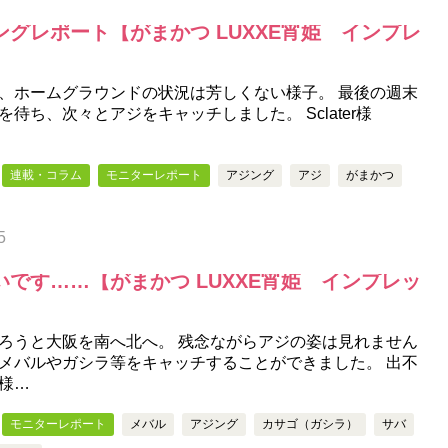
グレポート【がまかつ LUXXE宵姫 インプレ
、ホームグラウンドの状況は芳しくない様子。 最後の週末
待ち、次々とアジをキャッチしました。 Sclater様
連載・コラム
モニターレポート
アジング
アジ
がまかつ
5
です……【がまかつ LUXXE宵姫 インプレッ
ろうと大阪を南へ北へ。 残念ながらアジの姿は見れません
メバルやガシラ等をキャッチすることができました。 出不
様…
モニターレポート
メバル
アジング
カサゴ（ガシラ）
サバ