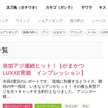
太刀魚（タチウオ）
カサゴ（ガシラ）
サワラ
キス
リング
ワインド
ショアジギング
投げ釣り
シーバス
ョアジギング
漁港の釣り
アジ
がまかつ
アジング
メバル
LUX
一覧
良型アジ連続ヒット！【がまかつ
LUXXE宵姫 インプレッション】
今回2度目のレポートです。 現地に到着するとライズ。期
待の中一投目、いきなりアジがヒット！ その後も良型ア
ジを次々キャッチする釣行となりました。 アジンガー
様…
陸からのルアー釣り
モニターレポート
アジング
アジ