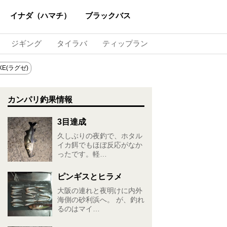
イナダ（ハマチ）
ブラックバス
ジギング
タイラバ
ティップラン
XE(ラグゼ)
カンパリ釣果情報
3目達成
久しぶりの夜釣で、ホタル
イカ餌でもほぼ反応がなか
ったです。軽…
ピンギスとヒラメ
大阪の連れと夜明けに内外
海側の砂利浜へ。 が、釣れ
るのはマイ…