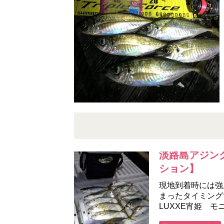
淡路島アジング
ション】
現地到着時には強
まったタイミング
LUXXE宵姫 モ