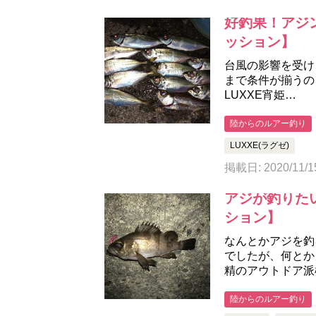
好釣果！アジン
ッション】
台風の影響を受け
まで条件が揃うのを
LUXXE宵姫…
陸からのルアー釣り
LUXXE(ラグゼ)
掲載日: 2020/11/1
アジが釣りたい
ション】
なんとかアジを釣
でしたが、何とか
精のアウトドア派
陸からのルアー釣り