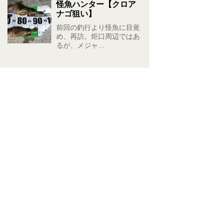
怪魚ハンター【クロア
ナゴ狙い】
前回の釣行より怪魚に目覚
め、再訪。炬口周辺ではあ
るが、メジャ…