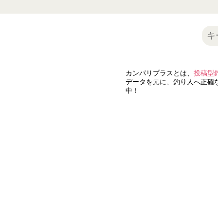
カンパリプラスとは、
投稿型
データを元に、釣り人へ正確な
中！