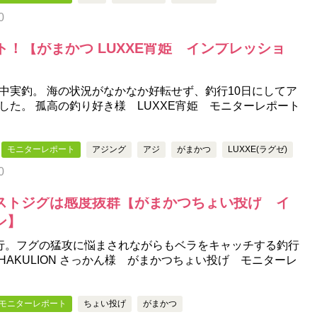
0
ト！【がまかつ LUXXE宵姫 インプレッショ
中実釣。 海の状況がなかなか好転せず、釣行10日にしてア
した。 孤高の釣り好き様 LUXXE宵姫 モニターレポート
モニターレポート
アジング
アジ
がまかつ
LUXXE(ラグゼ)
0
ストジグは感度抜群【がまかつちょい投げ イ
ン】
行。フグの猛攻に悩まされながらもベラをキャッチする釣行
HAKULION さっかん様 がまかつちょい投げ モニターレ
モニターレポート
ちょい投げ
がまかつ