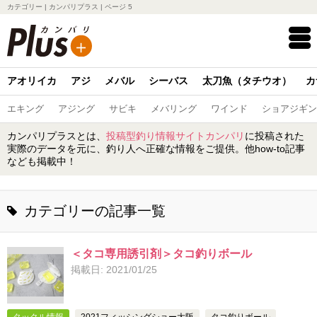
カテゴリー | カンパリプラス | ページ 5
アオリイカ
アジ
メバル
シーバス
太刀魚（タチウオ）
カ
エキング
アジング
サビキ
メバリング
ワインド
ショアジギン
カンパリプラスとは、
投稿型釣り情報サイトカンパリ
に投稿された
実際のデータを元に、釣り人へ正確な情報をご提供。他how-to記事
なども掲載中！
カテゴリーの記事一覧
＜タコ専用誘引剤＞タコ釣りボール
掲載日: 2021/01/25
タックル情報
2021フィッシングショー大阪
タコ釣りボール