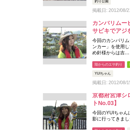
釣り公園
掲載日: 2012/08/2
カンパリムー
サビキでアジ
今回のカンパリム
ンカー」を使用し
め針様からは吉…
陸からのエサ釣り
YUIちゃん
掲載日: 2012/08/1
京都府宮津シ
トNo.03】
今回のYUIちゃ
影に行ってきまし