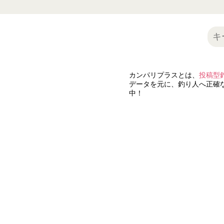
カンパリプラスとは、
投稿型
データを元に、釣り人へ正確な
中！