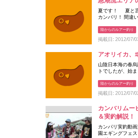
急潮流エリアの
夏です！ 夏と
カンパリ！ 間違
陸からのルアー釣り
掲載日: 2012/07/0
アオリイカ、環
山陰日本海の春烏
トでしたが、始ま
陸からのルアー釣り
掲載日: 2012/07/0
カンパリムー
＆実釣解説！
カンパリ実釣動画
園エギングフェス