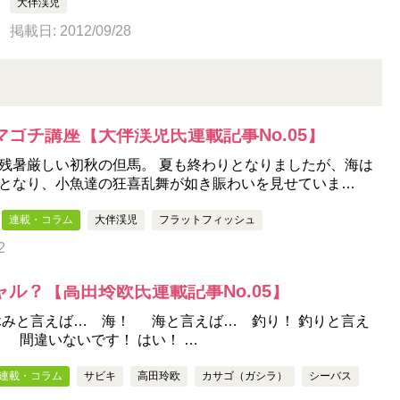
大伴渓児
掲載日: 2012/09/28
ゴチ講座【大伴渓児氏連載記事No.05】
残暑厳しい初秋の但馬。 夏も終わりとなりましたが、海は
となり、小魚達の狂喜乱舞が如き賑わいを見せていま…
連載・コラム
大伴渓児
フラットフィッシュ
2
ル？【高田玲欧氏連載記事No.05】
休みと言えば… 海！ 海と言えば… 釣り！ 釣りと言え
 間違いないです！ はい！ …
連載・コラム
サビキ
高田玲欧
カサゴ（ガシラ）
シーバス