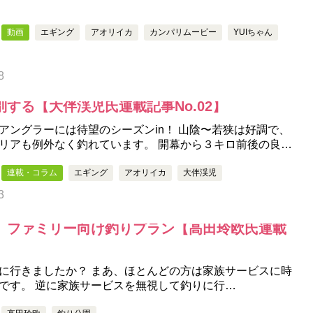
動画
エギング
アオリイカ
カンパリムービー
YUIちゃん
8
する【大伴渓児氏連載記事No.02】
アングラーには待望のシーズンin！ 山陰〜若狭は好調で、
リアも例外なく釣れています。 開幕から３キロ前後の良…
連載・コラム
エギング
アオリイカ
大伴渓児
3
、ファミリー向け釣りプラン【高田玲欧氏連載
に行きましたか？ まあ、ほとんどの方は家族サービスに時
です。 逆に家族サービスを無視して釣りに行…