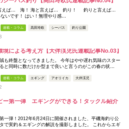
シーバス釣り【高田玲欧氏連載記事No.04】
言えば… 海！ 海と言えば… 釣り！ 釣りと言えば…
いないです！ はい！無理やり感…
連載・コラム
高田玲欧
シーバス
釣り公園
3
境による考え方【大伴渓児氏連載記事No.03】
賊も終盤となってきました。 今年はやや遅れ気味のスター
ると同時に数だけか型まで良いと言うのがこの春の状…
連載・コラム
エギング
アオリイカ
大伴渓児
2
ビー第一弾 エギングができる！タックル紹介
第一弾！2012年6月24日に開催されました、平磯海釣り公
タで実釣＆エギングの解説を撮影しました。 これからエギ