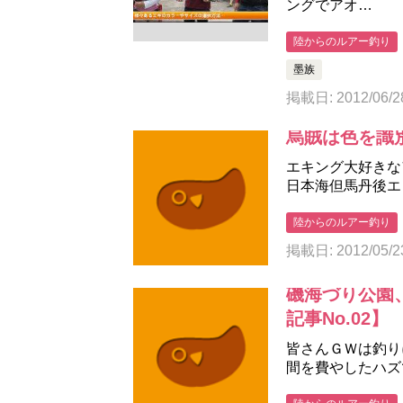
ングでアオ…
陸からのルアー釣り
墨族
掲載日: 2012/06/2
烏賊は色を識別
エキング大好きな
日本海但馬丹後エ
陸からのルアー釣り
掲載日: 2012/05/2
磯海づり公園
記事No.02】
皆さんＧＷは釣り
間を費やしたハズ