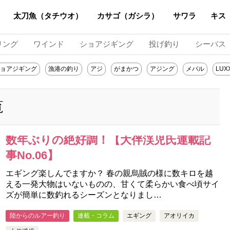
太刀魚（タチウオ）
カサゴ（ガシラ）
サワラ
キス
リング
ワインド
ショアジギング
投げ釣り
シーバス
ョアジギング
漁港の釣り
アジ
がまかつ
アジング
メバル
LUX
覧
数年ぶりの絶好調！【大伴渓児氏連載記
事No.06】
エギング楽しんでますか？ 春の親烏賊の様に数キロを越
える一発大物はいないものの、甘くて柔らかい食べ頃サイ
ズが簡単に数釣れるシーズンとなりまし…
陸からのルアー釣り
連載・コラム
エギング
アオリイカ