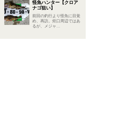
怪魚ハンター【クロア
ナゴ狙い】
前回の釣行より怪魚に目覚
め、再訪。炬口周辺ではあ
るが、メジャ…