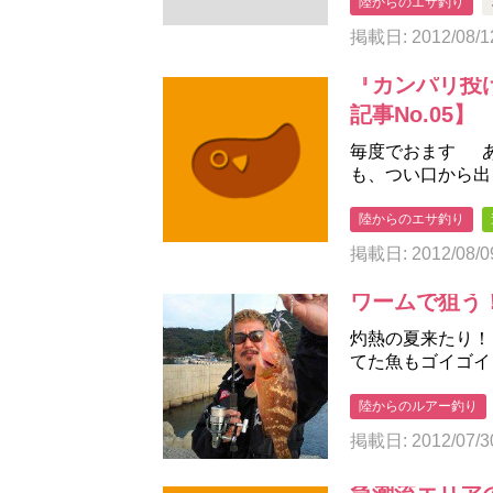
陸からのエサ釣り
掲載日: 2012/08/1
『カンパリ投
記事No.05】
毎度でおます あ
も、つい口から出
陸からのエサ釣り
掲載日: 2012/08/0
ワームで狙う！
灼熱の夏来たり！
てた魚もゴイゴイ
陸からのルアー釣り
掲載日: 2012/07/3