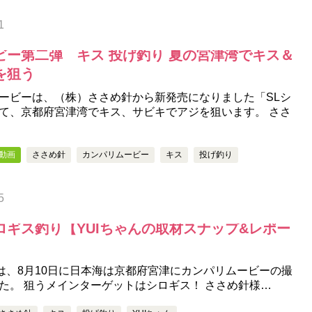
1
ビー第二弾 キス 投げ釣り 夏の宮津湾でキス＆
を狙う
ービーは、（株）ささめ針から新発売になりました「SLシ
て、京都府宮津湾でキス、サビキでアジを狙います。 ささ
動画
ささめ針
カンパリムービー
キス
投げ釣り
5
ロギス釣り【YUIちゃんの取材スナップ&レポー
んは、8月10日に日本海は京都府宮津にカンパリムービーの撮
た。 狙うメインターゲットはシロギス！ ささめ針様…