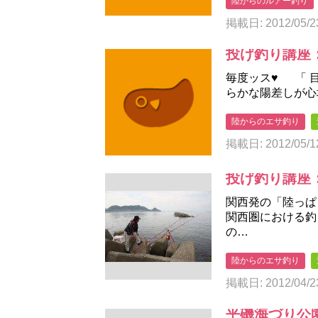
陸からのルアー釣り
掲載日: 2012/05/2
投げ釣り講座：
毎度ッス♥ 「 
らかな陽差しが心地
陸からのエサ釣り
掲載日: 2012/05/1
投げ釣り講座：
関西発の「陸っぱ
関西圏における釣
の…
陸からのエサ釣り
掲載日: 2012/04/2
平磯海づり公