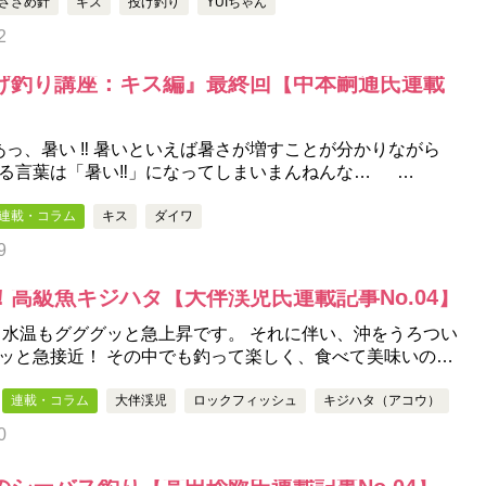
ささめ針
キス
投げ釣り
YUIちゃん
2
げ釣り講座：キス編』最終回【中本嗣通氏連載
っ、暑い ‼ 暑いといえば暑さが増すことが分かりながら
る言葉は「暑い‼」になってしまいまんねんな… …
連載・コラム
キス
ダイワ
9
高級魚キジハタ【大伴渓児氏連載記事No.04】
 水温もグググッと急上昇です。 それに伴い、沖をうろつい
ッと急接近！ その中でも釣って楽しく、食べて美味いの…
連載・コラム
大伴渓児
ロックフィッシュ
キジハタ（アコウ）
0