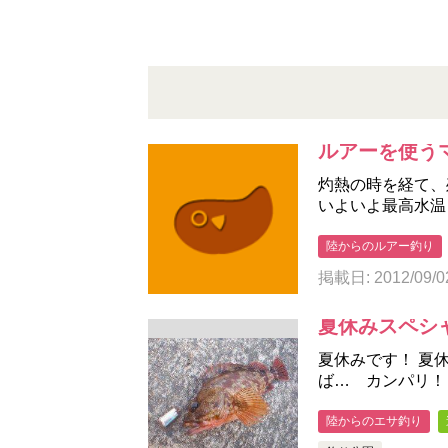
ルアーを使うマ
灼熱の時を経て、
いよいよ最高水温
陸からのルアー釣り
掲載日: 2012/09/0
夏休みスペシャ
夏休みです！ 夏
ば… カンパリ！
陸からのエサ釣り