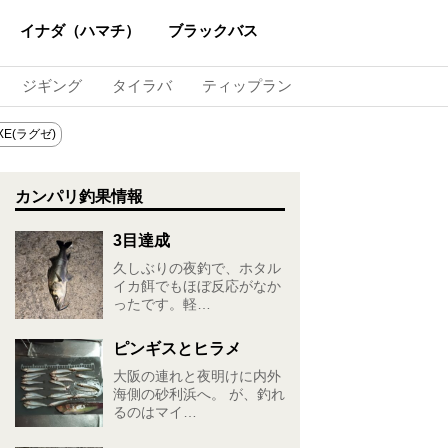
イナダ（ハマチ）
ブラックバス
ジギング
タイラバ
ティップラン
XE(ラグゼ)
カンパリ釣果情報
3目達成
久しぶりの夜釣で、ホタル
イカ餌でもほぼ反応がなか
ったです。軽…
ピンギスとヒラメ
大阪の連れと夜明けに内外
海側の砂利浜へ。 が、釣れ
るのはマイ…