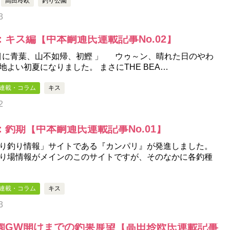
高田玲欧
釣り公園
3
キス編【中本嗣通氏連載記事No.02】
目に青葉、山不如帰、初鰹 」 ウゥ～ン、晴れた日のやわ
よい初夏になりました。 まさにTHE BEA…
連載・コラム
キス
2
釣期【中本嗣通氏連載記事No.01】
り釣り情報」サイトである『カンパリ』が発進しました。
り場情報がメインのこのサイトですが、そのなかに各釣種
連載・コラム
キス
3
園GW開けまでの釣果展望【高田玲欧氏連載記事