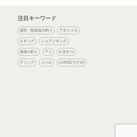
注目キーワード
堤防・防波堤の釣り
アオリイカ
エギング
ショアジギング
漁港の釣り
アジ
がまかつ
アジング
メバル
LUXXE(ラグゼ)