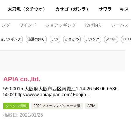
太刀魚（タチウオ）
カサゴ（ガシラ）
サワラ
キス
リング
ワインド
ショアジギング
投げ釣り
シーバス
ョアジギング
漁港の釣り
アジ
がまかつ
アジング
メバル
LUX
APIA co.,ltd.
550-0015 大阪府大阪市西区南堀江1-14-26-5B 06-6536-
5002 https://www.apiajapan.com/ Foojin…
タックル情報
2021フィッシングショー大阪
APIA
掲載日: 2021/01/25