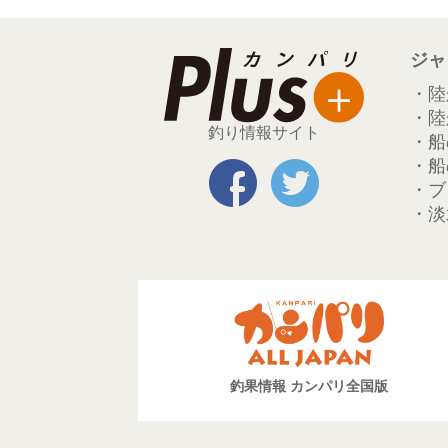
ジャ
・陸
・陸
釣り情報サイト
・船
・船
・ブ
・淡
釣果情報 カンパリ全国版