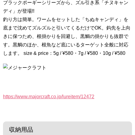
ブラックポーギーシリーズから、ズル引き系「チヌキャン
ディ」が登場!!
釣り方は簡単。ワームをセットした「ちぬキャンディ」を
底まで沈めてズルズルと引いてくるだけでOK。鈎先を上向
きに保つため、根掛かりを回避し、黒鯛の掛かりも抜群で
す。黒鯛のほか、根魚など底にいるターゲット全般に対応
します。 size & price：5g / ¥580・7g / ¥580・10g / ¥580
https://www.majorcraft.co.jp/lureitem/12472
収納用品