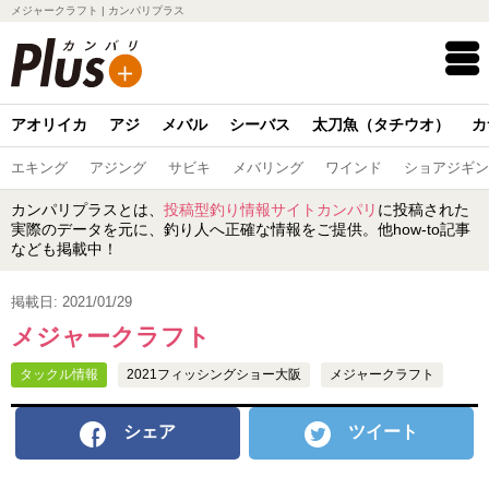
メジャークラフト | カンパリプラス
アオリイカ
アジ
メバル
シーバス
太刀魚（タチウオ）
カ
エキング
アジング
サビキ
メバリング
ワインド
ショアジギン
カンパリプラスとは、
投稿型釣り情報サイトカンパリ
に投稿された
実際のデータを元に、釣り人へ正確な情報をご提供。他how-to記事
なども掲載中！
掲載日: 2021/01/29
メジャークラフト
タックル情報
2021フィッシングショー大阪
メジャークラフト
シェア
ツイート