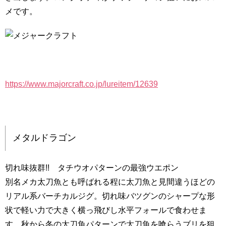
メです。
https://www.majorcraft.co.jp/lureitem/12639
メタルドラゴン
切れ味抜群!! タチウオパターンの最強ウエポン
別名メカ太刀魚とも呼ばれる程に太刀魚と見間違うほどの
リアル系バーチカルジグ。切れ味バツグンのシャープな形
状で軽い力で大きく横っ飛びし水平フォールで食わせま
す。秋から冬の太刀魚パターンで太刀魚を喰らうブリを狙