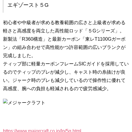
エギゾースト５G
初心者や中級者が求める教養範囲の広さと上級者が求める
軽さと高感度を両立した高性能ロッド「５Gシリーズ」。
新製法「R360構造」と最新カーボン「東レT1100Gガーボ
ン」の組み合わせで高性能かつ許容範囲の広いブランクが
完成しました。
ティップ部に軽量カーボンフレームSICガイドを採用してい
るのでティップのブレが減少し、キャスト時の糸抜けが良
い。ジャーク時のブレも減少しているので操作性に優れて
高感度、腕への負担も軽減されるので疲労感減少。
https://www.majorcraft.co.jp/lp/5g.html