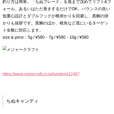
釣り方は簡単。「ちぬブレード」を底まで沈めてリフト&フ
ォール、あるいはただ巻きするだけでOK。バランスの良い
低重心設計とダブルフックが根掛かりを回避し、黒鯛の掛
かりも抜群です。黒鯛のほか、根魚など底にいるターゲッ
ト全般に対応します。
size & price：5g / ¥580・7g / ¥580・10g / ¥580
https://www.majorcraft.co.jp/lureitem/12467
ちぬキャンディ