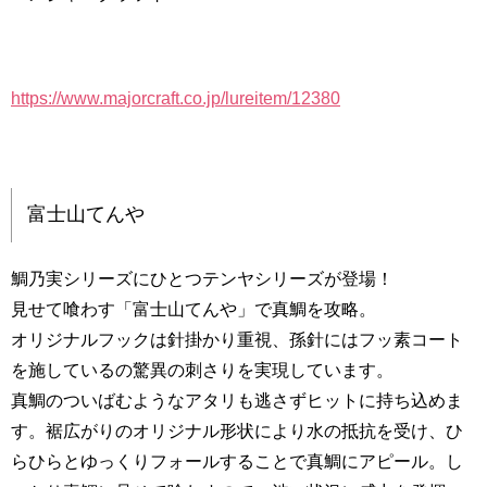
https://www.majorcraft.co.jp/lureitem/12380
富士山てんや
鯛乃実シリーズにひとつテンヤシリーズが登場！
見せて喰わす「富士山てんや」で真鯛を攻略。
オリジナルフックは針掛かり重視、孫針にはフッ素コート
を施しているの驚異の刺さりを実現しています。
真鯛のついばむようなアタリも逃さずヒットに持ち込めま
す。裾広がりのオリジナル形状により水の抵抗を受け、ひ
らひらとゆっくりフォールすることで真鯛にアピール。し