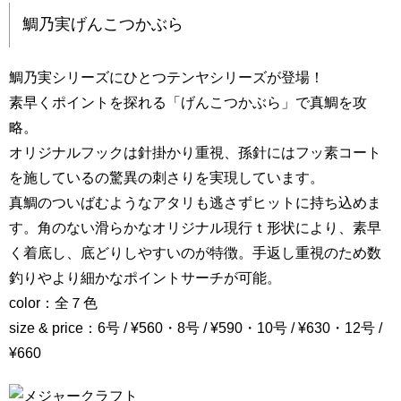
鯛乃実げんこつかぶら
鯛乃実シリーズにひとつテンヤシリーズが登場！
素早くポイントを探れる「げんこつかぶら」で真鯛を攻
略。
オリジナルフックは針掛かり重視、孫針にはフッ素コート
を施しているの驚異の刺さりを実現しています。
真鯛のついばむようなアタリも逃さずヒットに持ち込めま
す。角のない滑らかなオリジナル現行ｔ形状により、素早
く着底し、底どりしやすいのが特徴。手返し重視のため数
釣りやより細かなポイントサーチが可能。
color：全７色
size & price：6号 / ¥560・8号 / ¥590・10号 / ¥630・12号 /
¥660