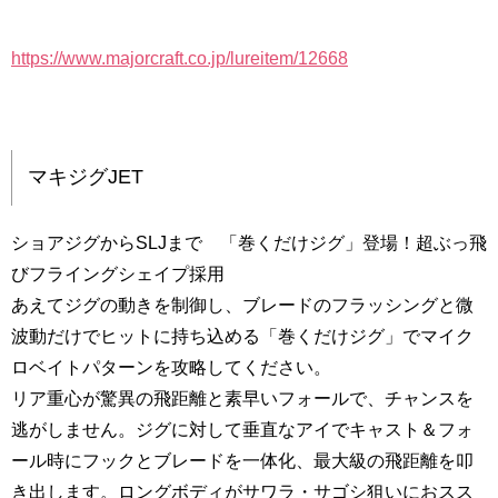
https://www.majorcraft.co.jp/lureitem/12668
マキジグJET
ショアジグからSLJまで 「巻くだけジグ」登場！超ぶっ飛
びフライングシェイプ採用
あえてジグの動きを制御し、ブレードのフラッシングと微
波動だけでヒットに持ち込める「巻くだけジグ」でマイク
ロベイトパターンを攻略してください。
リア重心が驚異の飛距離と素早いフォールで、チャンスを
逃がしません。ジグに対して垂直なアイでキャスト＆フォ
ール時にフックとブレードを一体化、最大級の飛距離を叩
き出します。ロングボディがサワラ・サゴシ狙いにおスス