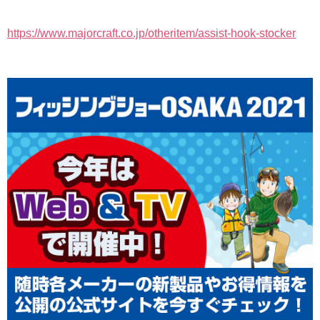
https://www.majorcraft.co.jp/otheritem/assist-hook-stocker