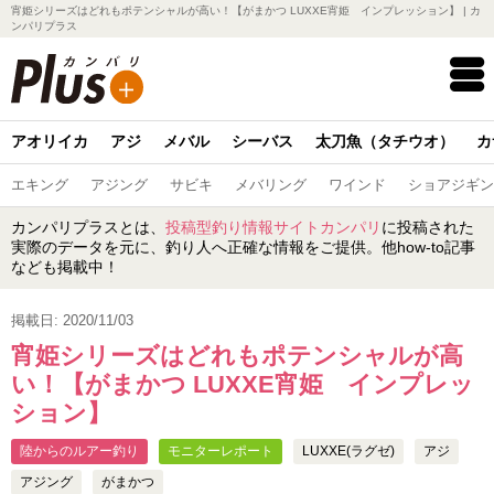
宵姫シリーズはどれもポテンシャルが高い！【がまかつ LUXXE宵姫 インプレッション】 | カ
ンパリプラス
アオリイカ
アジ
メバル
シーバス
太刀魚（タチウオ）
カ
エキング
アジング
サビキ
メバリング
ワインド
ショアジギン
カンパリプラスとは、
投稿型釣り情報サイトカンパリ
に投稿された
実際のデータを元に、釣り人へ正確な情報をご提供。他how-to記事
なども掲載中！
掲載日: 2020/11/03
宵姫シリーズはどれもポテンシャルが高
い！【がまかつ LUXXE宵姫 インプレッ
ション】
陸からのルアー釣り
モニターレポート
LUXXE(ラグゼ)
アジ
アジング
がまかつ