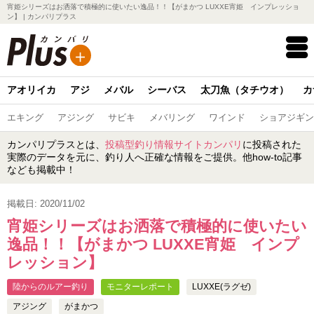
宵姫シリーズはお洒落で積極的に使いたい逸品！！【がまかつ LUXXE宵姫 インプレッショ
ン】 | カンパリプラス
アオリイカ
アジ
メバル
シーバス
太刀魚（タチウオ）
カ
エキング
アジング
サビキ
メバリング
ワインド
ショアジギン
カンパリプラスとは、
投稿型釣り情報サイトカンパリ
に投稿された
実際のデータを元に、釣り人へ正確な情報をご提供。他how-to記事
なども掲載中！
掲載日: 2020/11/02
宵姫シリーズはお洒落で積極的に使いたい
逸品！！【がまかつ LUXXE宵姫 インプ
レッション】
陸からのルアー釣り
モニターレポート
LUXXE(ラグゼ)
アジング
がまかつ